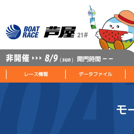
8/9
開門時間
— —
（sun）
レース情報
データファイル
モ
レース情報
データファイル