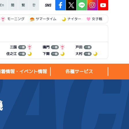
SNS
モーニング
サマータイム
ナイター
女子戦
三国
鳴門
戸田
一般
一般
一般
住之江
下関
大村
一般
一般
一般
新着情報・イベント情報
各種サービス
機
新着情報・
各種サービス
イベント情報