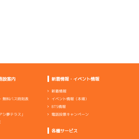
押している
そのまま行って悪い感
じはしない
２走とも回転を合わせ
切れていない
出足、ターン回りが良
く上の部類
バランス型で足は悪く
なさそう
ターン回りはいいけど
直線は普通
施設案内
新着情報・イベント情報
全体的にバランスが取
れていい方
新着情報
イベント情報（本場）
・無料バス時刻表
足はいい。行き足から
BTS情報
伸びがいい
電話投票キャンペーン
アシ夢テラス」
伸びは普通だけどター
ン足はいい
E
ンダ
…
シリンダケース
シャフト
…
クランクシャフト
各種サービス