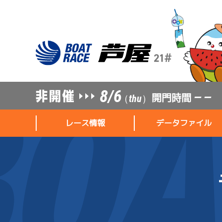
8/6
開門時間
— —
（thu）
レース情報
データファイル
レース情報
データファイル