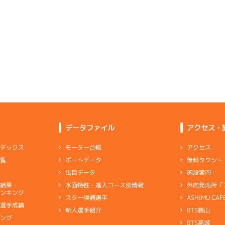
選特賞
(追い風)
3
.15
４
2m
6.81
4cm
-0.5
1R
南西
1
.19
２
4m
6.80
0R
北
イズＶ戦
(追い風)
2cm
0.0
選特賞
(左横風)
1
.20
１
0m
6.80
4cm
-0.5
1R
無風
イズＶ戦
(無風)
-
-
-
-
-
逃 げ
1cm
-0.5
2
.19
２
3m
6.76
-
-
6R
北西
-
-
-
一般
(追い風)
3
.15
２
4m
6.85
3cm
0.0
0R
北西
選特賞
(追い風)
2
.20
１
2m
6.86
4cm
-0.5
3R
南西
4
.13
６
4m
6.78
0R
北
イズＸ戦
(追い風)
まくり
2cm
0.0
優勝戦
(左横風)
-
-
-
-
-
4cm
0.0
-
-
5
.22
３
5m
6.90
-
-
-
7R
南西
1
.06
１
1m
6.77
3R
東
予選
(追い風)
5cm
0.0
データファイル
アクセス・
イズＸ戦
(向い風)
6
.10
５
4m
6.90
逃 げ
1cm
0.0
9R
北西
選特賞
(追い風)
4
.03
２
6m
6.96
4cm
-0.5
アクセス
モーター台帳
ンデックス
6R
西
5
.15
４
4m
6.79
0R
東
予選
(追い風)
無料タクシー
ボートデータ
一覧
6cm
0.0
抜戦
(向い風)
4
.15
１
1m
6.89
4cm
0.0
3R
西
施設案内
出目データ
イズＸ戦
(追い風)
-
-
-
-
-
まくり
1cm
-0.5
外向発売所「
水面特性・進入コース別情報
選結果・
-
-
悪くないが、出足と回り足がスムーズ
ンキング
-
-
-
ASHIMU CAF
スター候補選手
1
.15
１
4m
6.88
1R
北西
別選手成績
BTS勝山
新人選手紹介
ャブ
…
キャブレタ
ピストン
…
ピストン
リング
…
ピストンリング
シリ
選特選
(追い風)
4
.06
２
1m
6.82
逃 げ
4cm
-0.5
キング
6R
北西
ヤ
…
ギヤケース
キャリボ
…
キャリアボデー
BTS高城