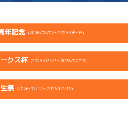
施設案内
周年記念
(2026/08/02～2026/08/05)
得点率ランキング
新人選手紹介
アクセス
コース
ST
着順
風速
展示タイム
選手コメント
無料タクシー・無料バス
ホークス杯
ース
風向
(2026/07/23～2026/07/28)
決まり手
波高
チルト
企画番組
施設案内
6
.05
２
4m
6.88
6R
西
予選
(追い風)
コース
ST
着順
風速
展示タイム
ース別情報
外向発売所「アシ夢テラ
4cm
-0.5
誕生祭
ース
風向
(2026/07/14～2026/07/19)
決まり手
波高
チルト
3
.06
１
4m
6.90
ASHIMU CAFE
0R
北西
選特賞
(追い風)
4
.13
２
1m
6.82
まくり差し
4cm
0.0
5R
北西
イズＺ戦
(追い風)
コース
ST
着順
風速
展示タイム
1cm
-0.5
4
.17
５
2m
6.74
ース
風向
5R
北
決まり手
波高
チルト
イズＺ戦
(左横風)
6
.19
６
4m
6.92
2cm
0.0
0R
北西