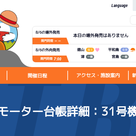
Language
8/6の場外発売
本日の場外発売はありません
— —
開門時間
平和島
徳山
8/6の外向発売
ＧⅠ
ＧⅢ
宮島
津
一般
一般
7:00
開門時間
アクセス・施設案内
開催日程
モーター台帳詳細
：31号
アクセス・