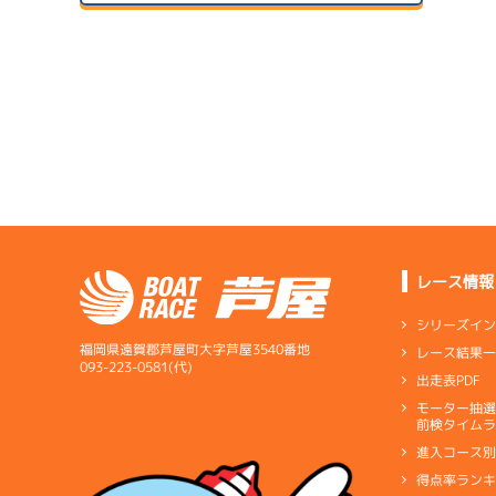
予
２日目
A2
/
4531
1
サンラ
武富 智亮
予
07/14
初日
サンラ
6.32
全国勝率
07/24
5.85
２日目
A2
/
4420
当地勝率
1
津久井 拓也
08/04
予
３日目
Ｂ
前節評価
1
サンラ
5.86
全国勝率
準
07/15
5.95
２日目
B1
/
4007
当地勝率
榮田 将彦
07/25
３日目
Ｂ
前節評価
レース情報
サンラ
08/05
4.53
全国勝率
予
最終日
シリーズイ
4.38
当地勝率
1
福岡県遠賀郡芦屋町大字芦屋3540番地
レース結果
選
07/16
093-223-0581(代)
出走表PDF
３日目
Ｂ
前節評価
サンラ
07/26
モーター抽
短評
伸びも
前検タイムラ
４日目
1
進入コース
電気
…
電気一式
キ
予
得点率ラン
ペラ
…
プロペラ
ギ