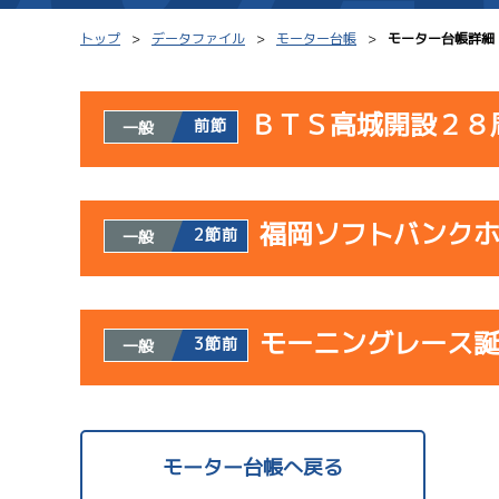
トップ
データファイル
モーター台帳
モーター台帳詳細
ＢＴＳ高城開設２８
前節
一般
シリーズインデックス
モーター台帳
使用者情報
レース結果一覧
ボートデータ
福岡ソフトバンク
開催日
レ
2節前
一般
出走表PDF
出目データ
モーター抽選結果・
水面特性・進入コ
使用者情報
08/02
前検タイムランキング
モーニングレース
開催日
レ
3節前
一般
初日
進入コース別選手成績
スター候補選手
1
予
サンラ
使用者情報
07/23
開催日
レ
モーター台帳へ戻る
初日
サンラ
1
08/03