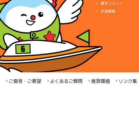
サンライズＹ戦
選手コメント
07/17
企画番組
４日目
8R
予選
5R
サンライズＺ戦
07/18
５日目
12R
準優勝戦
ご意見・ご要望
よくあるご質問
推奨環境
リンク集
5R
サンライズＺ戦
07/19
最終日
11R
選抜戦
短評
強力なバラン
電気
…
電気一式
キャブ
…
キ