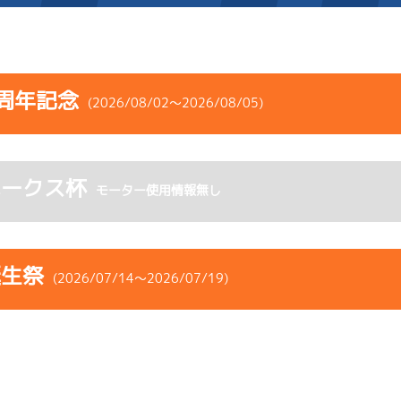
施設案内
周年記念
(2026/08/02～2026/08/05)
得点率ランキング
新人選手紹介
アクセス
コース
ST
着順
風速
展示タイム
選手コメント
無料タクシー・無料バス
ホークス杯
ース
風向
モーター使用情報無し
決まり手
波高
チルト
企画番組
施設案内
-
-
-
-
-
-
-
ース別情報
外向発売所「アシ夢テラ
-
-
-
誕生祭
(2026/07/14～2026/07/19)
2
.09
２
4m
6.94
ASHIMU CAFE
7R
西
予選
(追い風)
4cm
-0.5
コース
ST
着順
風速
展示タイム
4
.20
４
1m
6.91
ース
風向
1R
西
決まり手
波高
チルト
イズＶ戦
(追い風)
1cm
-0.5