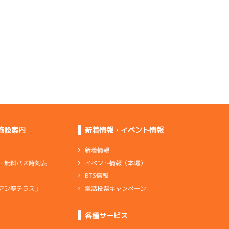
地がこない
Ｓバラバラで比較は分
からなかった
足は悪くないがグリッ
プが不安定
伸びはいいけど乗り心
地がもう少し
施設案内
新着情報・イベント情報
足はいいし乗りやすく
もなった
新着情報
イベント情報（本場）
・無料バス時刻表
足は悪くない。行き
BTS情報
足、伸びがいい
電話投票キャンペーン
アシ夢テラス」
E
ンダ
…
シリンダケース
シャフト
…
クランクシャフト
各種サービス