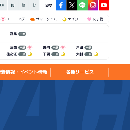
SNS
モーニング
サマータイム
ナイター
女子戦
宮島
一般
三国
鳴門
戸田
一般
一般
一般
住之江
下関
大村
一般
一般
一般
新着情報・イベント情報
各種サービス
新着情報・
各種サービス
イベント情報