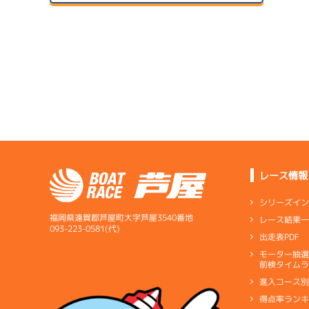
２日目
B1
/
3807
1
サンラ
岡部 哲
予
07/14
初日
4.86
全国勝率
1
予
4.00
当地勝率
08/04
３日目
Ａ
前節評価
1
サンラ
準
07/15
２日目
B1
/
5258
仲本 舜
レース情報
サンラ
08/05
4.39
全国勝率
最終日
シリーズイ
4.06
当地勝率
1
福岡県遠賀郡芦屋町大字芦屋3540番地
レース結果
選
07/16
093-223-0581(代)
出走表PDF
３日目
Ａ
前節評価
モーター抽
短評
超抜の
前検タイムラ
進入コース
電気
…
電気一式
キ
得点率ラン
ペラ
…
プロペラ
ギ