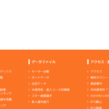
5
.15
５
2m
6.77
1R
南西
5
.21
３
4m
6.83
1R
北
イズＶ戦
(追い風)
2cm
0.0
選特選
(左横風)
4cm
-0.5
2
.12
２
4m
6.79
0R
北西
1
.22
２
4m
6.82
8R
北西
選特賞
(追い風)
4cm
0.0
一般
(追い風)
4cm
-0.5
3
.20
６
4m
6.77
4R
南西
6
.27
３
4m
6.95
2R
北東
イズＹ戦
(追い風)
4cm
0.0
優勝戦
(向い風)
4cm
-0.5
-
-
-
-
-
3
.10
４
2m
6.77
-
-
5R
東
-
-
-
データファイル
アクセス・
イズＺ戦
(向い風)
2cm
-0.5
-
-
-
-
-
アクセス
モーター台帳
ンデックス
2
.24
２
4m
6.83
-
-
1R
東
無料タクシー
ボートデータ
一覧
-
-
-
抜戦
(向い風)
4cm
-0.5
施設案内
出目データ
4
.09
３
6m
6.89
7R
西
外向発売所「
水面特性・進入コース別情報
選結果・
伸び足を中心に舟もしっかり返していた
予選
(追い風)
ンキング
6cm
0.5
ASHIMU CAF
スター候補選手
別選手成績
BTS勝山
新人選手紹介
ャブ
…
キャブレタ
ピストン
…
ピストン
リング
…
ピストンリング
シリ
5
.13
２
1m
6.83
キング
4R
西
ヤ
…
ギヤケース
キャリボ
…
キャリアボデー
BTS高城