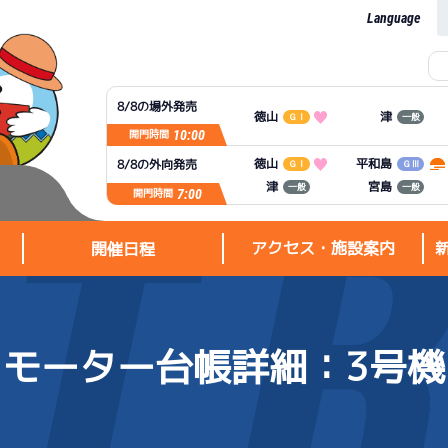
Language
8/8の場外発売
徳山
津
ＧⅠ
一般
10:00
開門時間
平和島
徳山
8/8の外向発売
ＧⅠ
ＧⅢ
宮島
津
一般
一般
7:00
開門時間
アクセス・施設案内
開催日程
モーター台帳詳細
：3号機
アクセス・