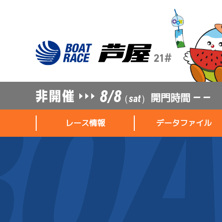
8/8
開門時間
— —
（sat）
レース情報
データファイル
レース情報
データファイル