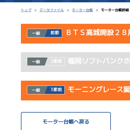
トップ
データファイル
モーター台帳
モーター台帳詳細
ＢＴＳ高城開設２８
前節
一般
シリーズインデックス
モーター台帳
使用者情報
レース結果一覧
ボートデータ
福岡ソフトバンク
開催日
レ
2節前
一般
出走表PDF
出目データ
モーター抽選結果・
水面特性・進入コ
08/02
前検タイムランキング
モーニングレース
3節前
一般
初日
進入コース別選手成績
スター候補選手
使用者情報
開催日
レ
モーター台帳へ戻る
サンラ
08/03