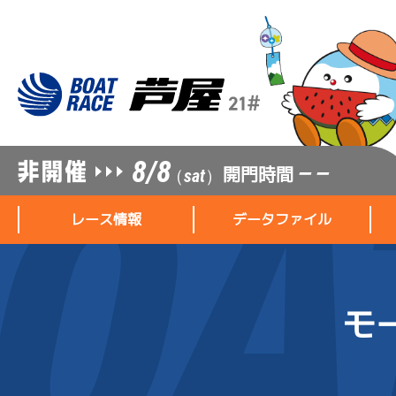
8/8
開門時間
— —
（sat）
レース情報
データファイル
モ
レース情報
データファイル