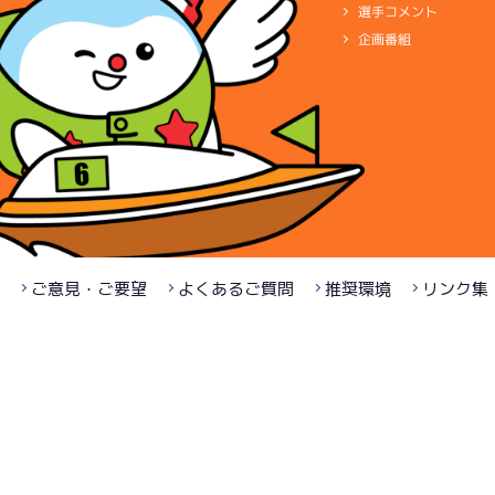
サンライズＹ戦
選手コメント
07/17
1R
企画番組
４日目
サンライズＶ戦
07/27
-
５日目
7R
一般
6R
一般
07/18
5R
５日目
サンライズＺ戦
12R
07/28
準優勝戦
最終日
-
ご意見・ご要望
よくあるご質問
推奨環境
リンク集
7R
一般
07/19
短評
行き足からの
最終日
11R
電気
…
電気一式
キャブ
…
キ
選抜戦
ペラ
…
プロペラ
ギヤ
…
ギヤ
短評
行き足は鋭か
電気
…
電気一式
キャブ
…
キ