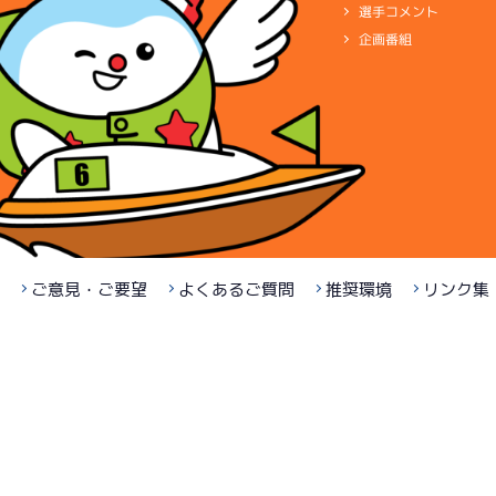
サンライズＹ戦
選手コメント
07/17
1R
企画番組
４日目
サンライズＶ戦
07/27
-
５日目
7R
一般
6R
一般
07/18
5R
５日目
サンライズＺ戦
12R
07/28
準優勝戦
最終日
-
ご意見・ご要望
よくあるご質問
推奨環境
リンク集
7R
一般
07/19
短評
行き足からの
最終日
11R
電気
…
電気一式
キャブ
…
キ
選抜戦
ペラ
…
プロペラ
ギヤ
…
ギヤ
短評
行き足は鋭か
電気
…
電気一式
キャブ
…
キ