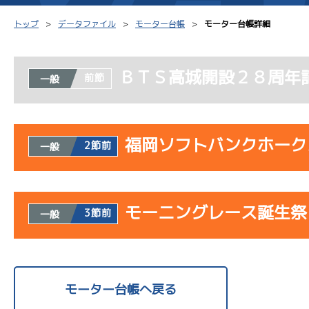
トップ
データファイル
モーター台帳
モーター台帳詳細
ＢＴＳ高城開設２８周年
前節
一般
シリーズインデックス
モーター台帳
得点率
レース結果一覧
ボートデータ
選手コ
福岡ソフトバンクホーク
2節前
一般
出走表PDF
出目データ
企画番
モーター抽選結果・
水面特性・進入コース別
使用者情報
前検タイムランキング
モーニングレース誕生祭
開催日
レース
3節前
一般
進入コース別選手成績
スター候補選手
-
使用者情報
07/23
開催日
レース
モーター台帳へ戻る
初日
7R