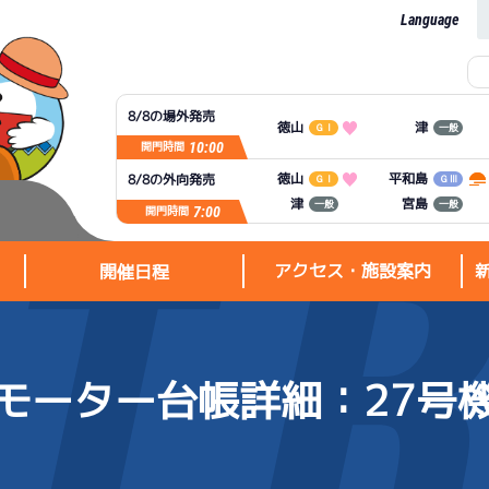
Language
8/8の場外発売
徳山
津
ＧⅠ
一般
10:00
開門時間
平和島
徳山
8/8の外向発売
ＧⅠ
ＧⅢ
宮島
津
一般
一般
7:00
開門時間
アクセス・施設案内
開催日程
モーター台帳詳細
：27号
アクセス・