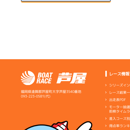
２日目
A1
/
4570
1
サンラ
前田 聖文
予
07/14
初日
5.95
全国勝率
予
6.60
当地勝率
サンラ
08/04
３日目
Ｂ
前節評価
1
サンラ
準
07/15
２日目
B1
/
4569
中澤 宏奈
レース情報
サンラ
08/05
4.85
全国勝率
最終日
シリーズイ
0.00
当地勝率
1
サンラ
福岡県遠賀郡芦屋町大字芦屋3540番地
レース結果
選
07/16
093-223-0581(代)
出走表PDF
３日目
Ｃ
前節評価
モーター抽
短評
上々の
予
前検タイムラ
進入コース
電気
…
電気一式
キ
得点率ラン
ペラ
…
プロペラ
ギ