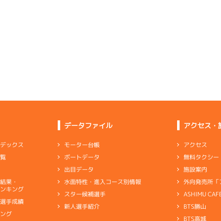
4
.23
４
2m
6.84
3R
南西
6
.15
３
4m
6.79
0R
北
イズＸ戦
(追い風)
2cm
0.0
選特賞
(左横風)
4cm
0.0
3
.15
４
2m
6.85
9R
北西
1
.23
１
2m
6.78
5R
北東
選特賞
(追い風)
2cm
0.0
イズＺ戦
(向い風)
逃 げ
2cm
0.0
2
.13
１
2m
6.87
1R
南西
2
.19
５
4m
6.79
0R
北
イズＶ戦
(追い風)
差 し
2cm
0.0
優勝戦
(左横風)
4cm
0.0
6
.28
５
5m
6.90
7R
南西
6
.14
５
2m
6.76
5R
東
予選
(追い風)
5cm
0.0
データファイル
アクセス・
イズＺ戦
(向い風)
2cm
0.0
5
.12
３
5m
6.91
アクセス
モーター台帳
ンデックス
4R
南西
4
.11
３
4m
6.77
0R
東
イズＹ戦
(追い風)
無料タクシー
ボートデータ
一覧
5cm
0.0
抜戦
(向い風)
4cm
0.0
施設案内
出目データ
3
.11
４
5m
6.94
9R
西
外向発売所「
水面特性・進入コース別情報
選結果・
伸び足は維持できたが乗り味がいまいち
選特賞
(追い風)
ンキング
5cm
0.0
ASHIMU CAF
スター候補選手
別選手成績
BTS勝山
新人選手紹介
ャブ
…
キャブレタ
ピストン
…
ピストン
リング
…
ピストンリング
シリ
-
-
-
-
-
キング
ヤ
…
ギヤケース
キャリボ
…
キャリアボデー
-
-
BTS高城