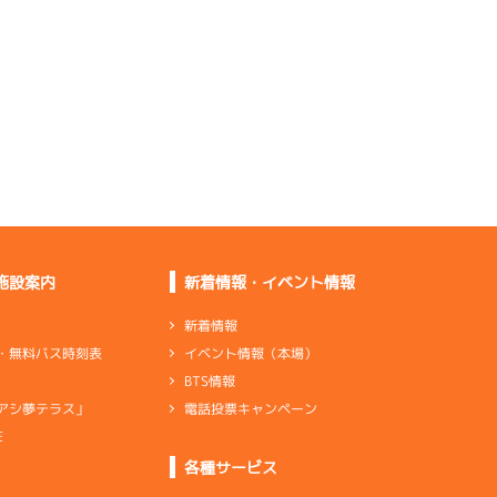
感を求める
重さがあったし舟の向
きも悪かった
エンジン勝率を思えば
動いている
伸びはいいけど出足は
もうひとつ
施設案内
新着情報・イベント情報
足は４０％ぐらいあ
る。あとはＳだけ
新着情報
イベント情報（本場）
・無料バス時刻表
伸びは少しいいしター
BTS情報
ンも上向き
電話投票キャンペーン
アシ夢テラス」
E
ンダ
…
シリンダケース
シャフト
…
クランクシャフト
各種サービス