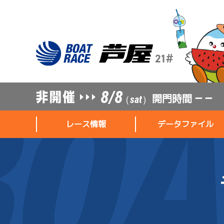
8/8
開門時間
— —
（sat）
レース情報
データファイル
レース情報
データファイル