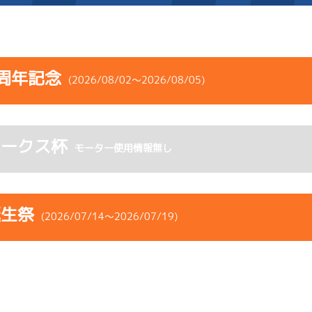
施設案内
周年記念
(2026/08/02～2026/08/05)
得点率ランキング
新人選手紹介
アクセス
コース
ST
着順
風速
展示タイム
選手コメント
無料タクシー・無料バス
ホークス杯
ース
風向
モーター使用情報無し
決まり手
波高
チルト
企画番組
施設案内
3
.06
１
4m
6.87
6R
西
予選
(追い風)
ース別情報
外向発売所「アシ夢テラ
抜 き
4cm
0.0
誕生祭
(2026/07/14～2026/07/19)
1
.12
２
4m
6.87
ASHIMU CAFE
1R
北西
選特選
(追い風)
4cm
0.0
コース
ST
着順
風速
展示タイム
5
.14
２
3m
6.84
ース
風向
6R
北東
決まり手
波高
チルト
予選
(向い風)
3cm
0.0