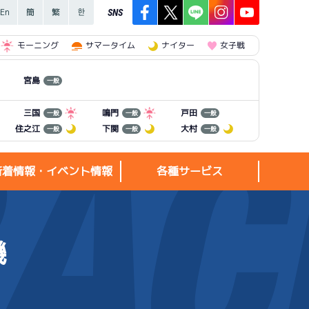
SNS
モーニング
サマータイム
ナイター
女子戦
宮島
一般
三国
鳴門
戸田
一般
一般
一般
住之江
下関
大村
一般
一般
一般
新着情報・イベント情報
各種サービス
機
新着情報・
各種サービス
イベント情報