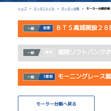
トップ
データファイル
モーター台帳
モーター台帳詳細
ＢＴＳ高城開設２８
前節
一般
シリーズインデックス
モーター台帳
使用者情報
レース結果一覧
ボートデータ
福岡ソフトバンク
開催日
レ
2節前
一般
出走表PDF
出目データ
モーター抽選結果・
水面特性・進入コ
08/02
前検タイムランキング
モーニングレース
3節前
一般
初日
進入コース別選手成績
スター候補選手
1
予
使用者情報
開催日
レ
モーター台帳へ戻る
08/03