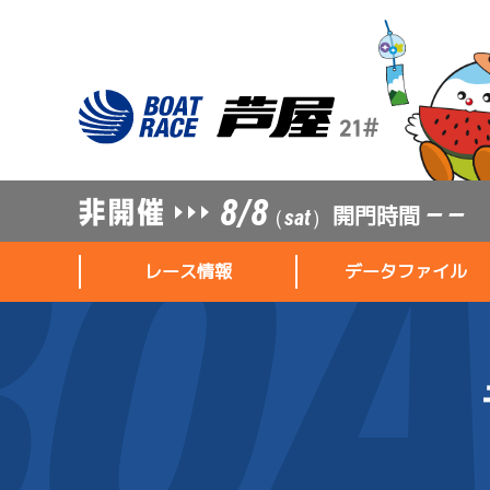
8/8
開門時間
— —
（sat）
レース情報
データファイル
レース情報
データファイル