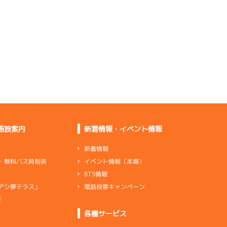
感を求める
重さがあったし舟の向
きも悪かった
エンジン勝率を思えば
動いている
伸びはいいけど出足は
もうひとつ
施設案内
新着情報・イベント情報
足は４０％ぐらいあ
る。あとはＳだけ
新着情報
イベント情報（本場）
・無料バス時刻表
伸びは少しいいしター
BTS情報
ンも上向き
電話投票キャンペーン
アシ夢テラス」
E
ンダ
…
シリンダケース
シャフト
…
クランクシャフト
各種サービス