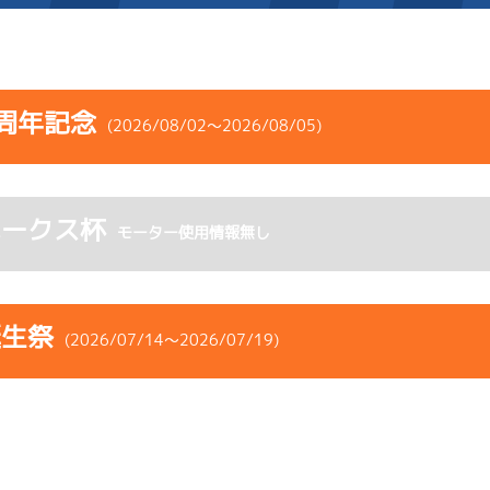
施設案内
周年記念
(2026/08/02～2026/08/05)
得点率ランキング
新人選手紹介
アクセス
コース
ST
着順
風速
展示タイム
選手コメント
無料タクシー・無料バス
ホークス杯
ース
風向
モーター使用情報無し
決まり手
波高
チルト
企画番組
施設案内
3
.06
１
4m
6.87
6R
西
予選
(追い風)
ース別情報
外向発売所「アシ夢テラ
抜 き
4cm
0.0
誕生祭
(2026/07/14～2026/07/19)
1
.12
２
4m
6.87
ASHIMU CAFE
1R
北西
選特選
(追い風)
4cm
0.0
コース
ST
着順
風速
展示タイム
5
.14
２
3m
6.84
ース
風向
6R
北東
決まり手
波高
チルト
予選
(向い風)
3cm
0.0