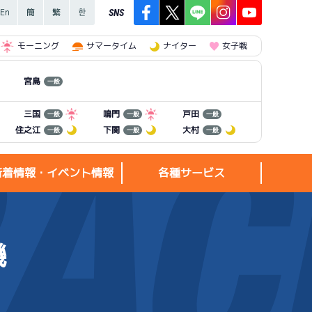
SNS
モーニング
サマータイム
ナイター
女子戦
宮島
一般
三国
鳴門
戸田
一般
一般
一般
住之江
下関
大村
一般
一般
一般
新着情報・イベント情報
各種サービス
機
新着情報・
各種サービス
イベント情報