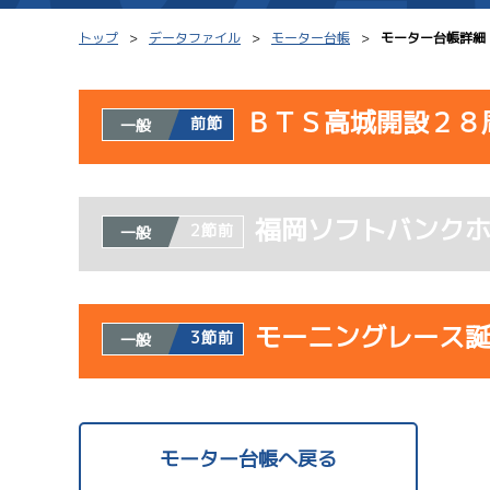
トップ
データファイル
モーター台帳
モーター台帳詳細
ＢＴＳ高城開設２８
前節
一般
シリーズインデックス
モーター台帳
使用者情報
レース結果一覧
ボートデータ
福岡ソフトバンク
開催日
レ
2節前
一般
出走表PDF
出目データ
モーター抽選結果・
水面特性・進入コ
08/02
前検タイムランキング
モーニングレース
3節前
一般
初日
進入コース別選手成績
スター候補選手
1
予
使用者情報
開催日
レ
モーター台帳へ戻る
08/03