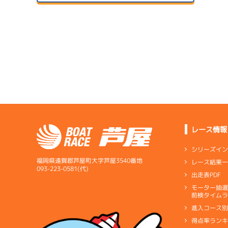
２日目
A1
/
4570
1
サンラ
前田 聖文
予
07/14
初日
5.95
全国勝率
予
6.60
当地勝率
サンラ
08/04
３日目
Ｂ
前節評価
1
サンラ
準
07/15
２日目
B1
/
4569
中澤 宏奈
レース情報
サンラ
08/05
4.85
全国勝率
最終日
シリーズイ
0.00
当地勝率
1
サンラ
福岡県遠賀郡芦屋町大字芦屋3540番地
レース結果
選
07/16
093-223-0581(代)
出走表PDF
３日目
Ｃ
前節評価
モーター抽
短評
上々の
予
前検タイムラ
進入コース
電気
…
電気一式
キ
得点率ラン
ペラ
…
プロペラ
ギ