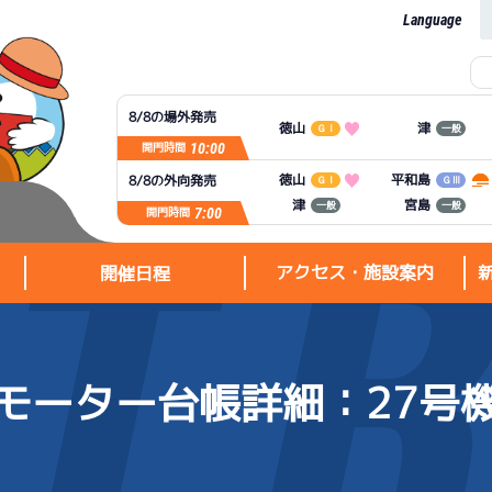
Language
8/8の場外発売
徳山
津
ＧⅠ
一般
10:00
開門時間
平和島
徳山
8/8の外向発売
ＧⅠ
ＧⅢ
宮島
津
一般
一般
7:00
開門時間
アクセス・施設案内
開催日程
モーター台帳詳細
：27号
アクセス・