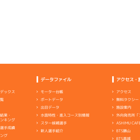
4
.23
４
2m
6.84
3R
南西
6
.15
３
4m
6.79
0R
北
イズＸ戦
(追い風)
2cm
0.0
選特賞
(左横風)
4cm
0.0
3
.15
４
2m
6.85
9R
北西
1
.23
１
2m
6.78
5R
北東
選特賞
(追い風)
2cm
0.0
イズＺ戦
(向い風)
逃 げ
2cm
0.0
2
.13
１
2m
6.87
1R
南西
2
.19
５
4m
6.79
0R
北
イズＶ戦
(追い風)
差 し
2cm
0.0
優勝戦
(左横風)
4cm
0.0
6
.28
５
5m
6.90
7R
南西
6
.14
５
2m
6.76
5R
東
予選
(追い風)
5cm
0.0
データファイル
アクセス・
イズＺ戦
(向い風)
2cm
0.0
5
.12
３
5m
6.91
アクセス
モーター台帳
ンデックス
4R
南西
4
.11
３
4m
6.77
0R
東
イズＹ戦
(追い風)
無料タクシー
ボートデータ
一覧
5cm
0.0
抜戦
(向い風)
4cm
0.0
施設案内
出目データ
3
.11
４
5m
6.94
9R
西
外向発売所「
水面特性・進入コース別情報
選結果・
伸び足は維持できたが乗り味がいまいち
選特賞
(追い風)
ンキング
5cm
0.0
ASHIMU CAF
スター候補選手
別選手成績
BTS勝山
新人選手紹介
ャブ
…
キャブレタ
ピストン
…
ピストン
リング
…
ピストンリング
シリ
-
-
-
-
-
キング
ヤ
…
ギヤケース
キャリボ
…
キャリアボデー
-
-
BTS高城