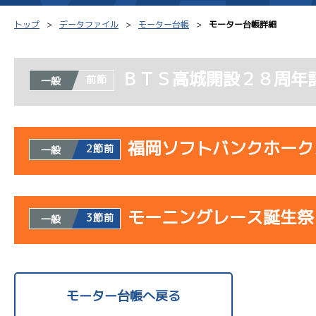
トップ
データファイル
モーター台帳
モーター台帳詳細
ＢＴＳ高城開設２８周年
前節
一般
シリーズインデックス
モーター台帳
得点率
レース結果一覧
ボートデータ
選手コ
福岡ソフトバンクホーク
2節前
一般
出走表PDF
出目データ
企画番
モーター抽選結果・
水面特性・進入コース別
使用者情報
前検タイムランキング
モーニングレース誕生祭
開催日
レース
3節前
一般
進入コース別選手成績
スター候補選手
2R
サンライズＷ戦
使用者情報
07/23
開催日
レース
モーター台帳へ戻る
初日
10R