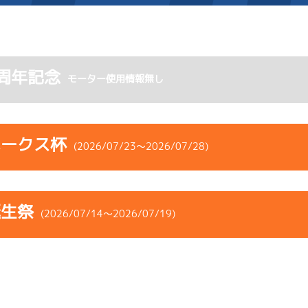
施設案内
周年記念
モーター使用情報無し
得点率ランキング
新人選手紹介
アクセス
選手コメント
無料タクシー・無料バス
ホークス杯
(2026/07/23～2026/07/28)
企画番組
施設案内
コース
ST
着順
風速
展示タイム
ース別情報
外向発売所「アシ夢テラ
誕生祭
ース
風向
(2026/07/14～2026/07/19)
決まり手
波高
チルト
ASHIMU CAFE
1
.21
２
1m
6.79
2R
南
イズＷ戦
(右横風)
コース
ST
着順
風速
展示タイム
1cm
0.0
ース
風向
決まり手
波高
チルト
4
.15
４
4m
6.91
0R
北西