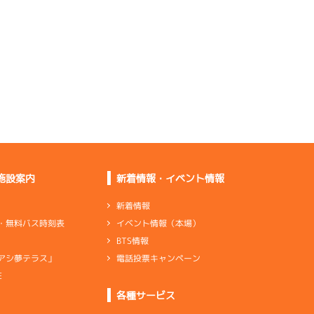
比較は変わらない。い
ろいろ試す
行き足はきたが掛かり
が甘かった
舟の向き、波を越える
感じがいい
行き足が落ちていたし
道中もダメ
施設案内
新着情報・イベント情報
新着情報
イベント情報（本場）
・無料バス時刻表
バランスが取れていて
BTS情報
実戦向き
電話投票キャンペーン
アシ夢テラス」
行き足が良かったし伸
びも悪くない
E
各種サービス