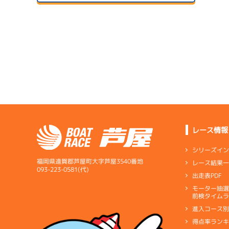
予
サンラ
07/14
初日
サンラ
07/24
２日目
A2
/
3435
寺田 千恵
6.58
全国勝率
07/15
6.72
２日目
B1
/
4904
当地勝率
サンラ
松本 一毅
07/25
３日目
Ｂ
前節評価
レース情報
1
5.26
全国勝率
予
シリーズイ
5.07
当地勝率
福岡県遠賀郡芦屋町大字芦屋3540番地
レース結果
07/16
093-223-0581(代)
出走表PDF
３日目
Ｃ
前節評価
1
07/26
モーター抽
予
前検タイムラ
４日目
1
進入コース
予
得点率ラン