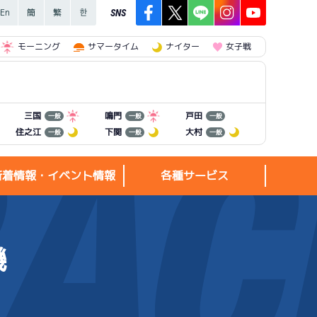
SNS
モーニング
サマータイム
ナイター
女子戦
三国
鳴門
戸田
一般
一般
一般
住之江
下関
大村
一般
一般
一般
新着情報・イベント情報
各種サービス
機
新着情報・
各種サービス
イベント情報