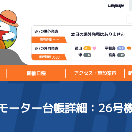
Language
8/7の場外発売
本日の場外発売はありません
— —
開門時間
平和島
徳山
8/7の外向発売
ＧⅠ
ＧⅢ
宮島
津
一般
一般
7:00
開門時間
アクセス・施設案内
開催日程
モーター台帳詳細
：26号
アクセス・