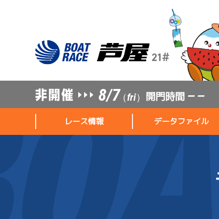
8/7
開門時間
— —
（fri）
レース情報
データファイル
レース情報
データファイル