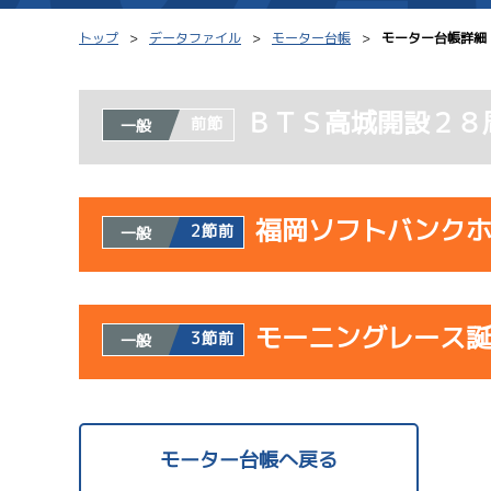
トップ
データファイル
モーター台帳
モーター台帳詳細
ＢＴＳ高城開設２８
前節
一般
シリーズインデックス
モーター台帳
レース結果一覧
ボートデータ
福岡ソフトバンク
2節前
一般
出走表PDF
出目データ
モーター抽選結果・
水面特性・進入コ
使用者情報
前検タイムランキング
モーニングレース
開催日
レ
3節前
一般
進入コース別選手成績
スター候補選手
サンラ
使用者情報
07/23
開催日
レ
モーター台帳へ戻る
初日
1