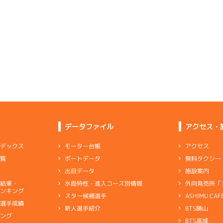
選特賞
(追い風)
2
.15
２
2m
6.85
4cm
0.0
2R
南西
イズＷ戦
(追い風)
2cm
0.0
6
.19
４
2m
6.86
5R
北西
イズＺ戦
(追い風)
5
.08
１
2m
6.85
2cm
-0.5
8R
北西
予選
(追い風)
まくり差し
2cm
0.0
-
-
-
-
-
-
-
-
-
-
-
-
-
-
-
-
-
-
-
-
1
.07
１
2m
6.76
1R
西
イズＶ戦
(追い風)
4
.15
３
3m
6.94
逃 げ
2cm
0.0
8R
南西
予選
(追い風)
3cm
0.0
データファイル
アクセス・
5
.04
４
4m
6.85
1R
北西
選特選
(追い風)
3
.09
５
6m
6.94
4cm
0.0
アクセス
モーター台帳
ンデックス
7R
西
予選
(追い風)
無料タクシー
ボートデータ
一覧
6cm
0.0
2
.18
５
2m
6.85
6R
北西
施設案内
出目データ
予選
(追い風)
4
.16
６
5m
6.98
2cm
0.0
2R
西
外向発売所「
水面特性・進入コース別情報
選結果・
選特選
(追い風)
ンキング
5cm
0.0
ASHIMU CAF
スター候補選手
3
.16
３
3m
6.85
0R
北西
別選手成績
BTS勝山
新人選手紹介
選特賞
(追い風)
3
.16
６
1m
6.87
3cm
0.0
キング
6R
北西
BTS高城