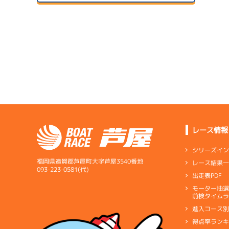
予
２日目
B1
/
5355
1
萩原 丈太朗
予
2.10
全国勝率
07/24
0.00
２日目
B1
/
4416
当地勝率
サンラ
三宅 健太
08/04
３日目
Ｄ
前節評価
5.39
全国勝率
6.13
当地勝率
サンラ
07/25
３日目
Ｃ
前節評価
レース情報
サンラ
1
08/05
予
最終日
シリーズイ
福岡県遠賀郡芦屋町大字芦屋3540番地
レース結果
093-223-0581(代)
出走表PDF
サンラ
07/26
モーター抽
短評
調整に
前検タイムラ
４日目
進入コース
電気
…
電気一式
キ
得点率ラン
ペラ
…
プロペラ
ギ