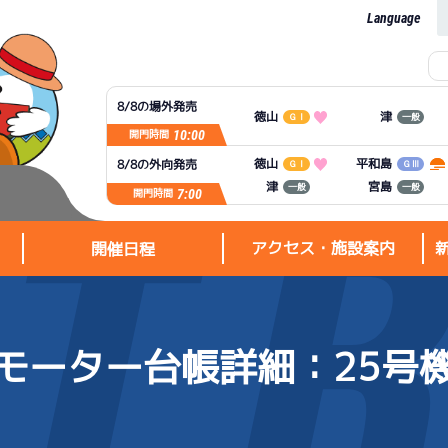
Language
8/8の場外発売
徳山
津
ＧⅠ
一般
10:00
開門時間
平和島
徳山
8/8の外向発売
ＧⅠ
ＧⅢ
宮島
津
一般
一般
7:00
開門時間
アクセス・施設案内
開催日程
モーター台帳詳細
：25号
アクセス・