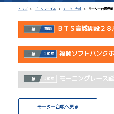
トップ
データファイル
モーター台帳
モーター台帳詳細
ＢＴＳ高城開設２８
前節
一般
シリーズインデックス
モーター台帳
使用者情報
レース結果一覧
ボートデータ
福岡ソフトバンク
開催日
レ
2節前
一般
出走表PDF
出目データ
モーター抽選結果・
サンラ
水面特性・進入コ
使用者情報
08/02
前検タイムランキング
モーニングレース
開催日
レ
3節前
一般
初日
進入コース別選手成績
スター候補選手
07/23
モーター台帳へ戻る
初日
サンラ
1
08/03