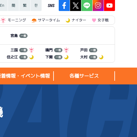
SNS
モーニング
サマータイム
ナイター
女子戦
宮島
一般
三国
鳴門
戸田
一般
一般
一般
住之江
下関
大村
一般
一般
一般
新着情報・イベント情報
各種サービス
機
新着情報・
各種サービス
イベント情報