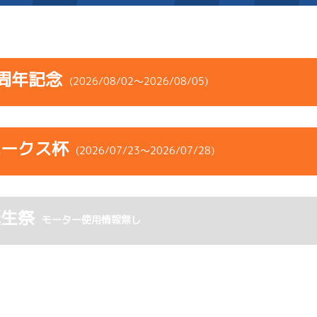
施設案内
周年記念
(2026/08/02～2026/08/05)
得点率ランキング
新人選手紹介
アクセス
コース
ST
着順
風速
展示タイム
選手コメント
無料タクシー・無料バス
ホークス杯
ース
風向
(2026/07/23～2026/07/28)
決まり手
波高
チルト
企画番組
施設案内
2
.27
４
2m
6.84
3R
南
イズＸ戦
(右横風)
コース
ST
着順
風速
展示タイム
ース別情報
外向発売所「アシ夢テラ
2cm
0.0
誕生祭
ース
風向
モーター使用情報無し
決まり手
波高
チルト
-
-
-
-
-
ASHIMU CAFE
-
-
5
.09
２
3m
6.88
-
-
-
7R
北西
リング
予選
(追い風)
3cm
0.0
6
.23
６
1m
6.91
4R
東
イズＹ戦
(向い風)
2
.22
５
4m
6.96
1cm
0.0
1R
北西