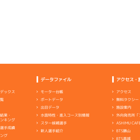
選特選
(追い風)
4cm
0.0
3
.29
６
4m
6.83
0R
北
選特賞
(左横風)
1
.23
４
2m
6.85
4cm
0.0
6R
北西
リング
予選
(追い風)
2cm
0.0
4
.16
４
2m
6.81
5R
北東
イズＺ戦
(向い風)
-
-
-
-
-
2cm
0.0
-
-
-
-
-
-
-
-
-
-
-
-
6
.15
４
2m
6.89
-
-
-
3R
西
イズＸ戦
(追い風)
2cm
-0.5
5
.12
６
3m
6.79
2R
東
データファイル
アクセス・
イズＷ戦
(向い風)
3
.10
５
4m
6.89
3cm
0.0
0R
北西
選特賞
(追い風)
4cm
-0.5
アクセス
モーター台帳
ンデックス
3
.22
２
4m
6.81
8R
東
無料タクシー
ボートデータ
一覧
一般
(向い風)
3
.18
エ
1m
6.84
4cm
0.0
1R
西
施設案内
出目データ
ピスト
イズＶ戦
(追い風)
1cm
-0.5
外向発売所「
水面特性・進入コース別情報
選結果・
全く反応が出ず伸びも出足も進みが甘く
ンキング
ASHIMU CAF
スター候補選手
5
.23
５
3m
6.87
8R
北西
別選手成績
ペラ
BTS勝山
新人選手紹介
ャブ
…
キャブレタ
ピストン
…
ピストン
リング
…
ピストンリング
シリ
予選
(追い風)
3cm
0.0
キング
ヤ
…
ギヤケース
キャリボ
…
キャリアボデー
BTS高城