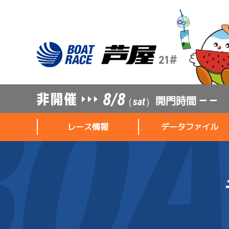
8/8
開門時間
— —
（sat）
レース情報
データファイル
レース情報
データファイル