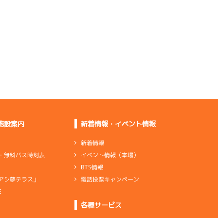
ると思う
×4
回していったけど進ん
でいない
Ｓ届かないし足は良く
ないですね
ターンで進んでいな
い。ペラする
施設案内
新着情報・イベント情報
足は悪くないけど出足
が良くない
新着情報
イベント情報（本場）
・無料バス時刻表
BTS情報
ン×2
リング×4
電話投票キャンペーン
アシ夢テラス」
いまいち。特に行き
足、伸びがない
E
ピストン×2
ギヤ
ンダ
…
シリンダケース
シャフト
…
クランクシャフト
各種サービス