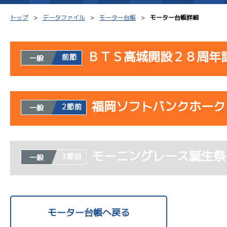
トップ
データファイル
モーター台帳
モーター台帳詳細
ＢＴＳ高城開設２８周年
前節
一般
シリーズインデックス
モーター台帳
得点率
使用者情報
レース結果一覧
ボートデータ
選手コ
福岡ソフトバンクホーク
開催日
レース
2節前
一般
出走表PDF
出目データ
企画番
3R
モーター抽選結果・
サンライズＸ戦
水面特性・進入コース別
使用者情報
08/02
前検タイムランキング
モーニングレース誕生祭
開催日
レース
3節前
一般
初日
進入コース別選手成績
スター候補選手
-
7R
予選
07/23
4R
モーター台帳へ戻る
初日
サンライズＹ戦
11R
08/03