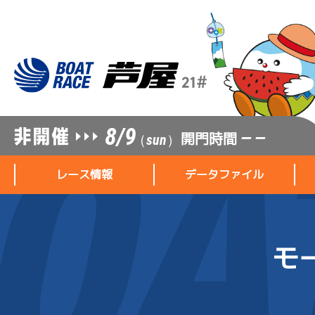
8/9
開門時間
— —
（sun）
レース情報
データファイル
モ
レース情報
データファイル