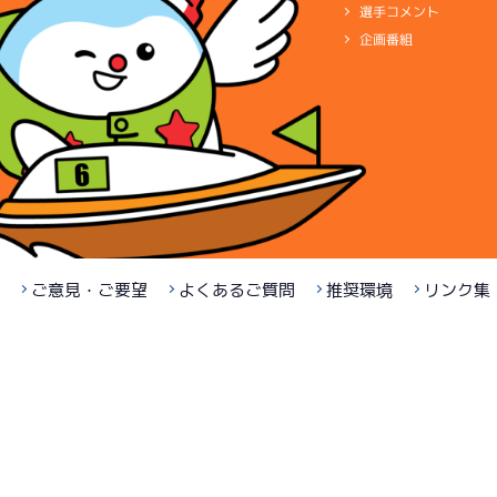
サンライズＶ戦
選手コメント
07/26
短評
調整に全く反
企画番組
４日目
8R
電気
…
電気一式
キャブ
…
キ
予選
ペラ
…
プロペラ
ギヤ
…
ギヤ
短評
回転を上げて
電気
…
電気一式
キャブ
…
キ
ペラ
…
プロペラ
ギヤ
…
ギヤ
ご意見・ご要望
よくあるご質問
推奨環境
リンク集