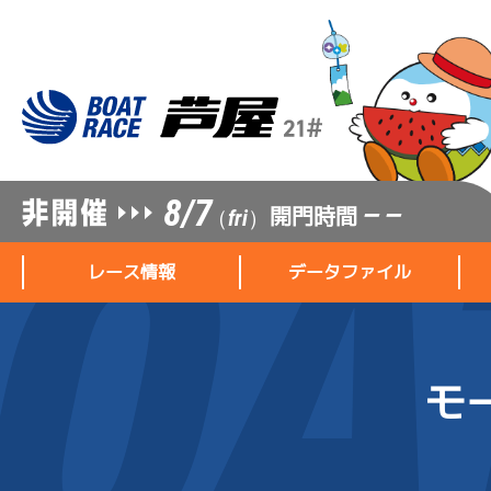
8/7
開門時間
— —
（fri）
レース情報
データファイル
モ
レース情報
データファイル