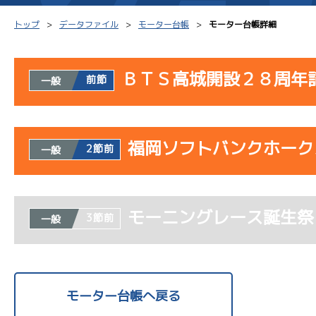
トップ
データファイル
モーター台帳
モーター台帳詳細
ＢＴＳ高城開設２８周年
前節
一般
シリーズインデックス
モーター台帳
得点率
使用者情報
レース結果一覧
ボートデータ
選手コ
福岡ソフトバンクホーク
開催日
レース
2節前
一般
出走表PDF
出目データ
企画番
3R
モーター抽選結果・
サンライズＸ戦
水面特性・進入コース別
使用者情報
08/02
前検タイムランキング
モーニングレース誕生祭
開催日
レース
3節前
一般
初日
進入コース別選手成績
スター候補選手
-
7R
予選
07/23
4R
モーター台帳へ戻る
初日
サンライズＹ戦
11R
08/03