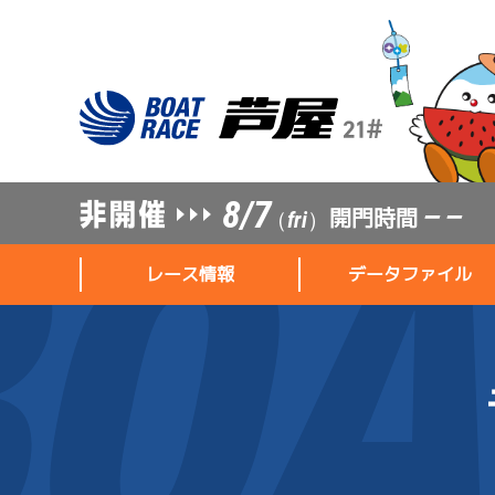
8/7
開門時間
— —
（fri）
レース情報
データファイル
レース情報
データファイル