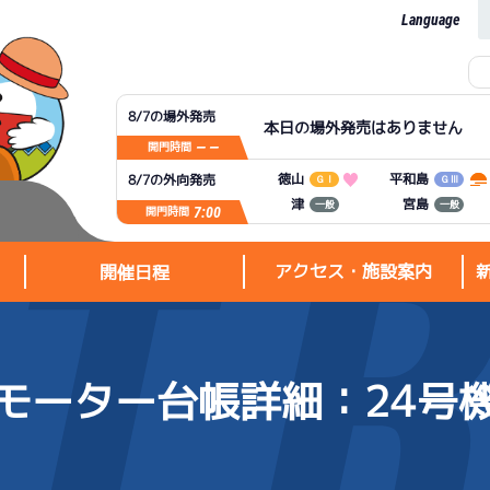
Language
8/7の場外発売
本日の場外発売はありません
— —
開門時間
平和島
徳山
8/7の外向発売
ＧⅠ
ＧⅢ
宮島
津
一般
一般
7:00
開門時間
アクセス・施設案内
開催日程
モーター台帳詳細
：24号
アクセス・