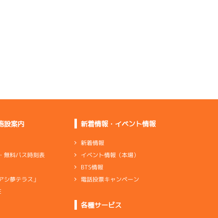
乗りづらさはないが足
は良くない
足的には今のところ普
通ぐらい
上がりが悪いし体感が
良くない
伸びていかないし乗り
づらかった
施設案内
新着情報・イベント情報
新着情報
イベント情報（本場）
・無料バス時刻表
ペラ調整して下がらな
BTS情報
くなった
電話投票キャンペーン
アシ夢テラス」
安心して乗れるけど足
的には劣勢
E
各種サービス