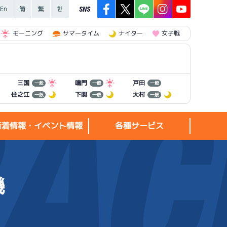
SNS
モーニング
サマータイム
ナイター
女子戦
三国
鳴門
戸田
一般
一般
一般
住之江
下関
大村
一般
一般
一般
新着情報・イベント情報
各種サービス
機
新着情報・
各種サービス
イベント情報