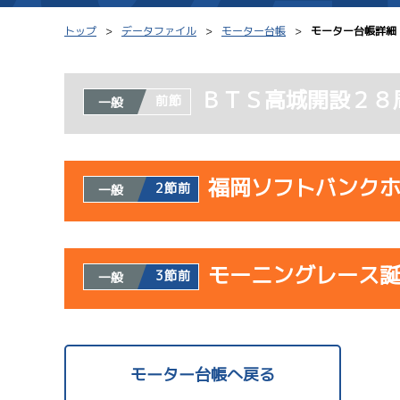
トップ
データファイル
モーター台帳
モーター台帳詳細
ＢＴＳ高城開設２８
前節
一般
シリーズインデックス
モーター台帳
レース結果一覧
ボートデータ
福岡ソフトバンク
2節前
一般
出走表PDF
出目データ
モーター抽選結果・
水面特性・進入コ
使用者情報
前検タイムランキング
モーニングレース
開催日
レ
3節前
一般
進入コース別選手成績
スター候補選手
サンラ
使用者情報
07/23
開催日
レ
モーター台帳へ戻る
初日