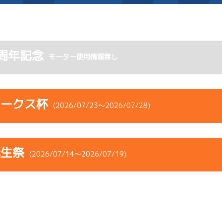
施設案内
周年記念
モーター使用情報無し
得点率ランキング
新人選手紹介
アクセス
選手コメント
無料タクシー・無料バス
ホークス杯
(2026/07/23～2026/07/28)
企画番組
施設案内
コース
ST
着順
風速
展示タイム
ース別情報
外向発売所「アシ夢テラ
誕生祭
ース
風向
(2026/07/14～2026/07/19)
決まり手
波高
チルト
ASHIMU CAFE
5
.25
３
1m
6.86
2R
南
イズＷ戦
(右横風)
コース
ST
着順
風速
展示タイム
1cm
0.0
ース
風向
決まり手
波高
チルト
1
.12
２
3m
6.83
8R
北西