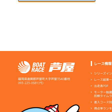
サンラ
07/14
初日
07/24
２日目
B1
/
3282
池本 輝明
サンラ
4.73
全国勝率
07/15
5.33
２日目
B1
/
5334
当地勝率
サンラ
樫葉 新心
07/25
予
３日目
Ｃ
前節評価
レース情報
1
2.92
全国勝率
予
シリーズイ
2.20
当地勝率
サンラ
福岡県遠賀郡芦屋町大字芦屋3540番地
レース結果
07/16
093-223-0581(代)
出走表PDF
３日目
Ｄ
前節評価
サンラ
07/26
モーター抽
前検タイムラ
４日目
進入コース
得点率ラン