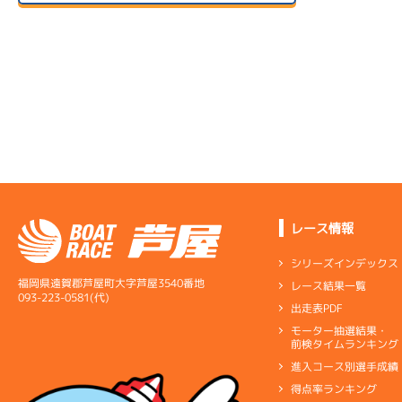
予選
2R
サンライズＷ戦
07/14
6R
初日
予選
07/24
-
２日目
B1
/
3282
池本 輝明
-
3R
サンライズＸ戦
4.73
全国勝率
07/15
1R
5.33
２日目
B1
/
5334
当地勝率
サンライズＶ戦
9R
樫葉 新心
07/25
予選特賞
３日目
Ｃ
前節評価
レース情報
10R
2.92
全国勝率
予選特賞
シリーズインデックス
4R
2.20
当地勝率
サンライズＹ戦
福岡県遠賀郡芦屋町大字芦屋3540番地
レース結果一覧
07/16
093-223-0581(代)
4R
出走表PDF
３日目
Ｄ
前節評価
サンライズＹ戦
07/26
モーター抽選結果・
-
前検タイムランキング
４日目
進入コース別選手成績
-
得点率ランキング
1R