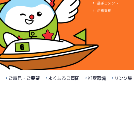
サンライズＶ戦
選手コメント
07/17
2R
企画番組
４日目
サンライズＷ戦
7R
07/27
予選
５日目
9R
一般
-
07/18
5R
５日目
サンライズＺ戦
9R
07/28
一般
最終日
9R
アシ夢特選
ご意見・ご要望
よくあるご質問
推奨環境
リンク集
6R
一般
07/19
短評
回し系の調整
最終日
-
電気
…
電気一式
キャブ
…
キ
ペラ
…
プロペラ
ギヤ
…
ギヤ
短評
最低限の行き
電気
…
電気一式
キャブ
…
キ