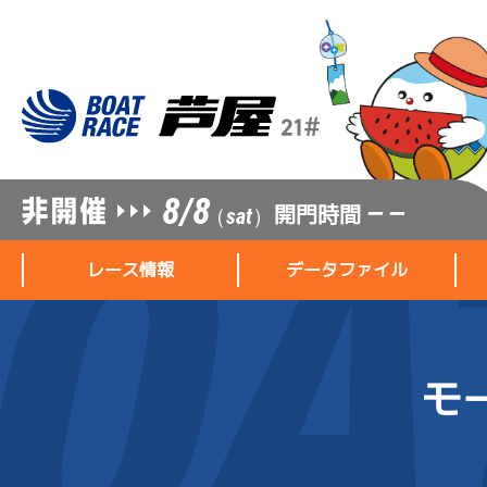
8/8
開門時間
— —
（sat）
レース情報
データファイル
モ
レース情報
データファイル