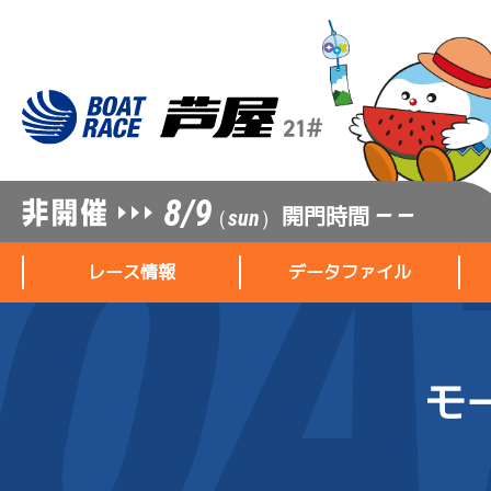
8/9
開門時間
— —
（sun）
レース情報
データファイル
モ
レース情報
データファイル