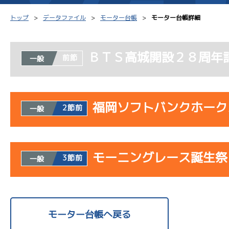
トップ
データファイル
モーター台帳
モーター台帳詳細
ＢＴＳ高城開設２８周年
前節
一般
シリーズインデックス
モーター台帳
得点率
レース結果一覧
ボートデータ
選手コ
福岡ソフトバンクホーク
2節前
一般
出走表PDF
出目データ
企画番
モーター抽選結果・
水面特性・進入コース別
使用者情報
前検タイムランキング
モーニングレース誕生祭
開催日
レース
3節前
一般
進入コース別選手成績
スター候補選手
1R
サンライズＶ戦
使用者情報
07/23
開催日
レース
モーター台帳へ戻る
初日
9R