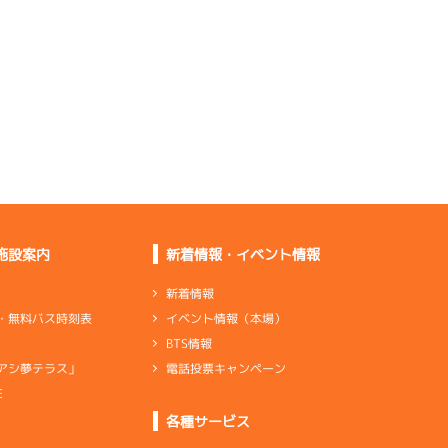
し足はいい
乗り心地を含めて手応
えはない
スリットはいいけど出
足が甘い
合っていなくて自分の
中では悪い方
施設案内
新着情報・イベント情報
ターンが上向いてレー
×4
スしやすい
新着情報
イベント情報（本場）
・無料バス時刻表
BTS情報
電話投票キャンペーン
アシ夢テラス」
出足はいいけど足は良
くないまま
E
ンダ
…
シリンダケース
シャフト
…
クランクシャフト
各種サービス