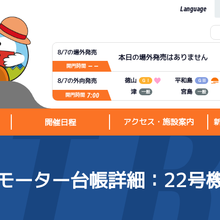
Language
8/7の場外発売
本日の場外発売はありません
— —
開門時間
平和島
徳山
8/7の外向発売
ＧⅠ
ＧⅢ
宮島
津
一般
一般
7:00
開門時間
アクセス・施設案内
開催日程
モーター台帳詳細
：22号
アクセス・