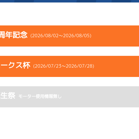
施設案内
周年記念
(2026/08/02～2026/08/05)
得点率ランキング
新人選手紹介
アクセス
コース
ST
着順
風速
展示タイム
選手コメント
無料タクシー・無料バス
ホークス杯
ース
風向
(2026/07/23～2026/07/28)
決まり手
波高
チルト
企画番組
施設案内
1
.08
１
3m
6.85
1R
南西
イズＶ戦
(追い風)
コース
ST
着順
風速
展示タイム
ース別情報
外向発売所「アシ夢テラ
逃 げ
3cm
0.0
誕生祭
ース
風向
モーター使用情報無し
決まり手
波高
チルト
3
.10
３
5m
6.84
ASHIMU CAFE
9R
北西
選特賞
(追い風)
2
.20
６
1m
6.76
5cm
-0.5
5R
北西
イズＺ戦
(追い風)
1cm
0.0
4
.15
４
1m
6.78
4R
東
イズＹ戦
(向い風)
-
-
-
-
-
1cm
0.0
-
-