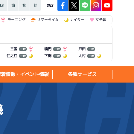
SNS
モーニング
サマータイム
ナイター
女子戦
三国
鳴門
戸田
一般
一般
一般
住之江
下関
大村
一般
一般
一般
新着情報・イベント情報
各種サービス
機
新着情報・
各種サービス
イベント情報