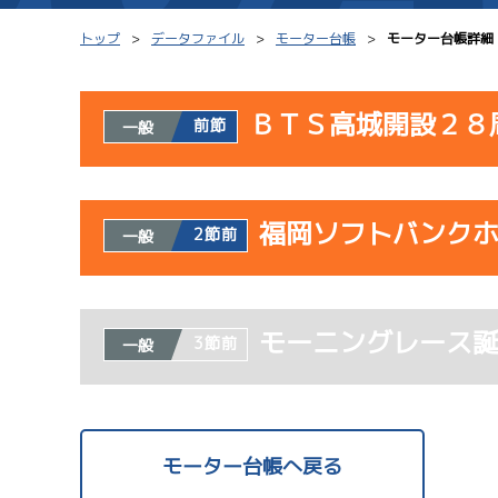
トップ
データファイル
モーター台帳
モーター台帳詳細
ＢＴＳ高城開設２８
前節
一般
シリーズインデックス
モーター台帳
使用者情報
レース結果一覧
ボートデータ
福岡ソフトバンク
開催日
レ
2節前
一般
出走表PDF
出目データ
モーター抽選結果・
サンラ
水面特性・進入コ
使用者情報
08/02
前検タイムランキング
モーニングレース
開催日
レ
3節前
一般
初日
進入コース別選手成績
スター候補選手
予
サンラ
07/23
モーター台帳へ戻る
初日
サンラ
08/03