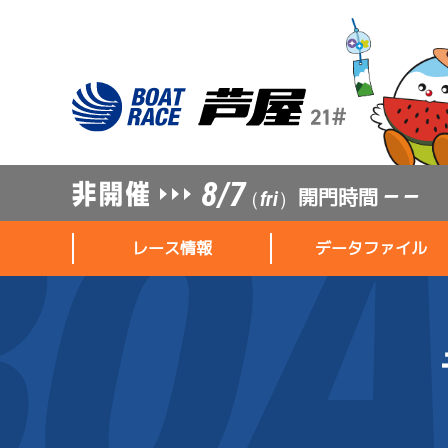
8/7
開門時間
— —
（fri）
レース情報
データファイル
レース情報
データファイル