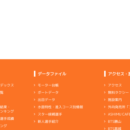
-
-
-
6
.16
５
3m
6.76
2R
北
選特選
(左横風)
5
.16
５
1m
6.80
3cm
-0.5
2R
北西
イズＷ戦
(追い風)
1cm
0.0
6
.15
３
2m
6.79
5R
北東
イズＺ戦
(向い風)
4
.25
４
3m
6.86
2cm
-0.5
9R
北西
選特賞
(追い風)
3cm
0.0
1
.07
１
2m
6.76
9R
北
一般
(左横風)
-
-
-
-
-
逃 げ
2cm
-0.5
-
-
-
-
-
2
.12
２
2m
6.76
5R
東
データファイル
アクセス・
イズＺ戦
(向い風)
4
.20
２
2m
6.85
2cm
0.0
7R
北西
リング
予選
(追い風)
2cm
0.0
アクセス
モーター台帳
ンデックス
5
.07
５
4m
6.74
9R
東
無料タクシー
ボートデータ
一覧
夢特選
(向い風)
2
.22
２
1m
6.81
4cm
0.0
1R
西
施設案内
出目データ
イズＶ戦
(追い風)
1cm
0.0
外向発売所「
水面特性・進入コース別情報
選結果・
りの伸びはこなかったが、出足には納得
ンキング
ASHIMU CAF
スター候補選手
3
.15
６
2m
6.80
6R
北西
別選手成績
BTS勝山
新人選手紹介
ャブ
…
キャブレタ
ピストン
…
ピストン
リング
…
ピストンリング
シリ
予選
(追い風)
2cm
0.0
キング
ヤ
…
ギヤケース
キャリボ
…
キャリアボデー
BTS高城