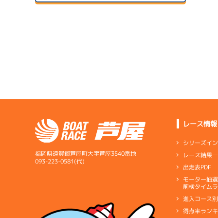
２日目
A2
/
4121
1
富永 修一
予
サンラ
5.99
全国勝率
07/24
6.43
２日目
B1
/
4562
当地勝率
サンラ
阪本 勇介
08/04
予
３日目
Ｃ
前節評価
4.87
全国勝率
4.04
当地勝率
07/25
３日目
Ａ
前節評価
レース情報
サンラ
08/05
最終日
シリーズイ
福岡県遠賀郡芦屋町大字芦屋3540番地
レース結果
アシ
093-223-0581(代)
出走表PDF
サンラ
07/26
モーター抽
短評
思い通
前検タイムラ
４日目
進入コース
電気
…
電気一式
キ
得点率ラン
ペラ
…
プロペラ
ギ