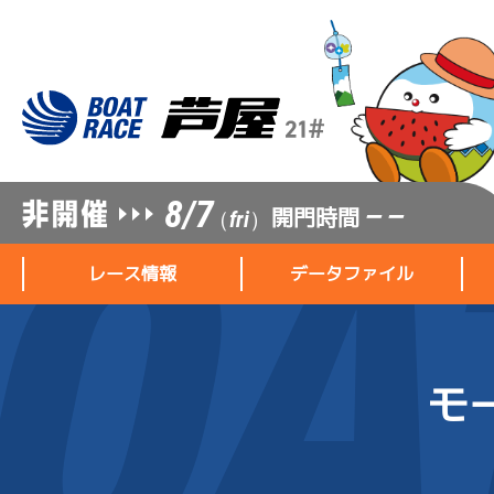
8/7
開門時間
— —
（fri）
レース情報
データファイル
モ
レース情報
データファイル