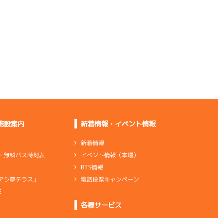
れていた
分からない。いろいろ
調整します
ペラ調整失敗。Ｓ届か
なくなった
プロペラ調整が間に合
っていない
伸びられているし足は
良くないね
タイムが良かったしレ
ースできる
施設案内
新着情報・イベント情報
伸びは下がらないが出
足は良くない
新着情報
ン×2
リング×4
シリンダ
イベント情報（本場）
・無料バス時刻表
ターンが良くない。吸
BTS情報
い込まれる
電話投票キャンペーン
アシ夢テラス」
全体的にロスしている
感じだった
E
ンダ
…
シリンダケース
シャフト
…
クランクシャフト
各種サービス
ン×2
リング×4
シャフト
シリンダ