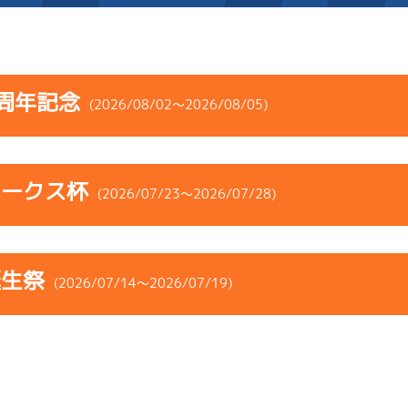
施設案内
周年記念
(2026/08/02～2026/08/05)
得点率ランキング
新人選手紹介
アクセス
コース
ST
着順
風速
展示タイム
選手コメント
無料タクシー・無料バス
ホークス杯
ース
風向
(2026/07/23～2026/07/28)
決まり手
波高
チルト
企画番組
施設案内
2
.25
６
3m
6.96
1R
南西
イズＶ戦
(追い風)
コース
ST
着順
風速
展示タイム
ース別情報
外向発売所「アシ夢テラ
3cm
0.0
誕生祭
ース
風向
(2026/07/14～2026/07/19)
決まり手
波高
チルト
1
.13
６
4m
6.90
ASHIMU CAFE
6R
西
予選
(追い風)
3
.08
３
1m
6.90
4cm
0.0
1R
南
イズＶ戦
(右横風)
コース
ST
着順
風速
展示タイム
1cm
-0.5
2
.15
６
0m
6.91
ース
風向
2R
無風
決まり手
波高
チルト
イズＷ戦
(無風)
5
.22
３
4m
7.03
1cm
-0.5
0R
北西