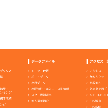
選特賞
(追い風)
2
.02
４
3m
6.87
4cm
-0.5
4R
南西
-
-
-
-
-
イズＹ戦
(追い風)
-
-
3cm
-0.5
-
-
-
-
-
-
-
-
-
-
-
-
-
-
-
-
-
-
2
.12
５
2m
6.87
-
-
1R
北東
-
-
-
イズＶ戦
(向い風)
1
.09
１
4m
6.92
2cm
0.0
0R
北西
選特賞
(追い風)
5
.21
６
1m
6.95
逃 げ
4cm
0.0
2R
南西
2
.19
６
4m
6.84
8R
北西
イズＷ戦
(追い風)
1cm
-0.5
一般
(追い風)
6
.14
５
2m
6.94
4cm
0.0
5R
北西
イズＺ戦
(追い風)
1
.20
６
5m
6.96
2cm
0.0
7R
南西
-
-
-
-
-
予選
(追い風)
-
-
5cm
-0.5
データファイル
アクセス・
2
.09
２
4m
6.93
-
-
-
1R
北西
選特選
(追い風)
6
.15
６
3m
6.97
4cm
-0.5
アクセス
モーター台帳
ンデックス
1R
南西
1
.28
６
4m
6.82
ピスト
8R
東
イズＶ戦
(追い風)
無料タクシー
ボートデータ
一覧
3cm
-0.5
一般
(向い風)
4
.11
２
3m
6.97
4cm
-0.5
7R
北西
施設案内
出目データ
予選
(追い風)
-
-
-
-
-
3cm
0.0
外向発売所「
水面特性・進入コース別情報
選結果・
-
-
は日替わりで中堅以上は見込めなかった
ンキング
-
-
-
ASHIMU CAF
スター候補選手
2
.19
４
4m
6.99
2R
北西
別選手成績
BTS勝山
新人選手紹介
ャブ
…
キャブレタ
ピストン
…
ピストン
リング
…
ピストンリング
シリ
選特選
(追い風)
4
.07
５
1m
6.97
4cm
0.0
キング
3R
南西
ヤ
…
ギヤケース
キャリボ
…
キャリアボデー
ピスト
BTS高城