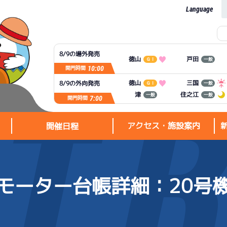
Language
8/9の場外発売
徳山
戸田
ＧⅠ
一般
10:00
開門時間
徳山
三国
8/9の外向発売
ＧⅠ
一般
住之江
津
一般
一般
7:00
開門時間
アクセス・施設案内
開催日程
モーター台帳詳細
：20号
アクセス・