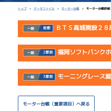
トップ
データファイル
モーター台帳
モーター台帳詳細
ＢＴＳ高城開設２８
前節
一般
シリーズインデックス
モーター台帳
使用者情報
レース結果一覧
ボートデータ
福岡ソフトバンク
開催日
レ
2節前
一般
出走表PDF
出目データ
モーター抽選結果・
サンラ
水面特性・進入コ
使用者情報
08/02
前検タイムランキング
モーニングレース
開催日
レ
3節前
一般
初日
進入コース別選手成績
スター候補選手
サンラ
使用者情報
07/23
開催日
レ
モーター台帳（重要項目）へ戻る
初日
サンラ
1
08/03