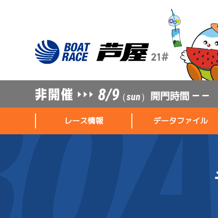
8/9
開門時間
— —
（sun）
レース情報
データファイル
レース情報
データファイル