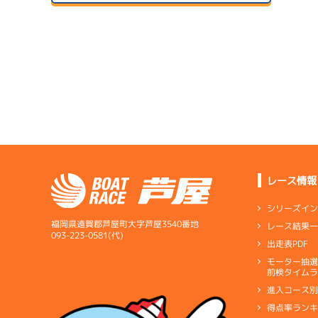
予
２日目
B1
/
3072
サンラ
西田 靖
07/14
初日
4.09
全国勝率
07/24
3.73
２日目
B1
/
3584
当地勝率
サンラ
1
佐々木 英樹
08/04
予
３日目
Ｃ
前節評価
サンラ
5.03
全国勝率
07/15
4.29
２日目
B1
/
3825
当地勝率
サンラ
宮嵜 隆太郎
07/25
３日目
Ｄ
前節評価
レース情報
1
08/05
3.35
全国勝率
予
最終日
シリーズイ
3.93
当地勝率
サンラ
福岡県遠賀郡芦屋町大字芦屋3540番地
レース結果
07/16
093-223-0581(代)
出走表PDF
３日目
Ｄ
前節評価
07/26
モーター抽
短評
ターン
前検タイムラ
４日目
1
進入コース
電気
…
電気一式
キ
予
得点率ラン
ペラ
…
プロペラ
ギ