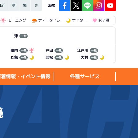
SNS
モーニング
サマータイム
ナイター
女子戦
津
一般
江戸川
鳴門
戸田
一般
一般
一般
丸亀
若松
大村
一般
一般
一般
新着情報・イベント情報
各種サービス
機
新着情報・
各種サービス
イベント情報