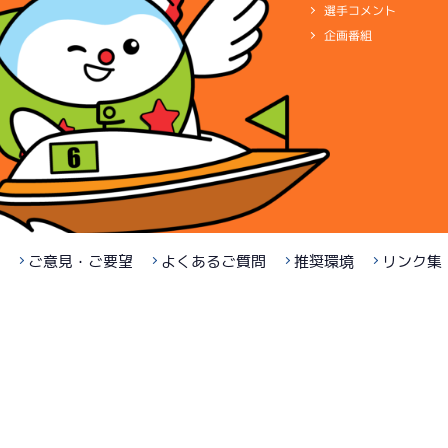
選手コメント
07/17
3R
企画番組
４日目
サンライズＸ戦
11R
07/27
予選特選
５日目
8R
一般
2R
サンライズＷ戦
07/18
5R
５日目
サンライズＺ戦
7R
07/28
一般
最終日
9R
アシ夢特選
ご意見・ご要望
よくあるご質問
推奨環境
リンク集
6R
一般
07/19
短評
基本は好バラ
最終日
-
電気
…
電気一式
キャブ
…
キ
ペラ
…
プロペラ
ギヤ
…
ギヤ
短評
調整にアタリ
電気
…
電気一式
キャブ
…
キ