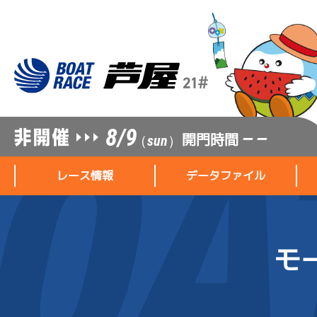
8/9
開門時間
— —
（sun）
レース情報
データファイル
モ
レース情報
データファイル