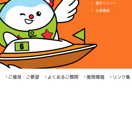
サンライズＺ戦
選手コメント
07/17
企画番組
４日目
-
1R
サンライズＶ戦
07/18
５日目
7R
一般
ご意見・ご要望
よくあるご質問
推奨環境
リンク集
-
07/19
最終日
7R
一般
短評
普通十分だが
電気
…
電気一式
キャブ
…
キ