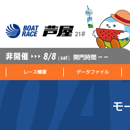
8/8
開門時間
— —
（sat）
レース情報
データファイル
モ
レース情報
データファイル