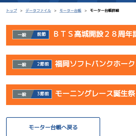
トップ
データファイル
モーター台帳
モーター台帳詳細
ＢＴＳ高城開設２８周年
前節
一般
シリーズインデックス
モーター台帳
得点率
使用者情報
レース結果一覧
ボートデータ
選手コ
福岡ソフトバンクホーク
開催日
レース
2節前
一般
出走表PDF
出目データ
企画番
-
モーター抽選結果・
水面特性・進入コース別
使用者情報
08/02
前検タイムランキング
モーニングレース誕生祭
開催日
レース
3節前
一般
初日
進入コース別選手成績
スター候補選手
7R
予選
4R
サンライズＹ戦
使用者情報
07/28
開催日
レース
3R
モーター台帳へ戻る
最終日
サンライズＸ戦
8R
08/03