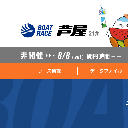
8/8
開門時間
— —
（sat）
レース情報
データファイル
レース情報
データファイル