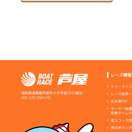
２日目
B1
/
4393
1
サンラ
田中 孝明
予
07/14
短評
出足、
初日
4.24
全国勝率
電気
…
電気一式
キ
4.59
B2
/
5426
当地勝率
サンラ
ペラ
…
プロペラ
ギ
甲斐 貴大
08/04
３日目
Ｃ
前節評価
サンラ
1.80
全国勝率
07/15
1.48
２日目
B1
/
4954
当地勝率
内山 峻輔
Ｂ
前節評価
レース情報
サンラ
08/05
4.29
全国勝率
最終日
シリーズイ
0.00
当地勝率
サンラ
福岡県遠賀郡芦屋町大字芦屋3540番地
レース結果
07/16
093-223-0581(代)
出走表PDF
３日目
Ｃ
前節評価
1
モーター抽
短評
最終日
予
前検タイムラ
進入コース
電気
…
電気一式
キ
得点率ラン
ペラ
…
プロペラ
ギ