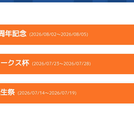
施設案内
周年記念
(2026/08/02～2026/08/05)
得点率ランキング
新人選手紹介
アクセス
コース
ST
着順
風速
展示タイム
選手コメント
無料タクシー・無料バス
ホークス杯
ース
風向
(2026/07/23～2026/07/28)
決まり手
波高
チルト
企画番組
施設案内
-
-
-
-
-
-
-
コース
ST
着順
風速
展示タイム
ース別情報
外向発売所「アシ夢テラ
-
-
-
誕生祭
ース
風向
(2026/07/14～2026/07/19)
決まり手
波高
チルト
1
.05
１
4m
6.94
ASHIMU CAFE
7R
西
予選
(追い風)
6
.10
５
3m
6.90
逃 げ
4cm
-0.5
4R
西
イズＹ戦
(追い風)
コース
ST
着順
風速
展示タイム
3cm
0.0
6
.28
６
1m
6.89
ース
風向
3R
北東
決まり手
波高
チルト
イズＸ戦
(向い風)
5
.16
６
5m
6.96
1cm
-0.5
8R
西