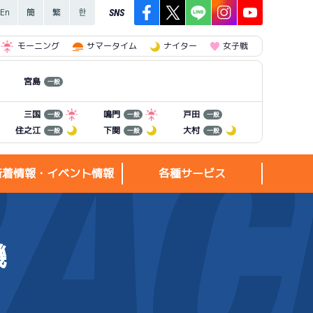
SNS
モーニング
サマータイム
ナイター
女子戦
宮島
一般
三国
鳴門
戸田
一般
一般
一般
住之江
下関
大村
一般
一般
一般
新着情報・イベント情報
各種サービス
機
新着情報・
各種サービス
イベント情報