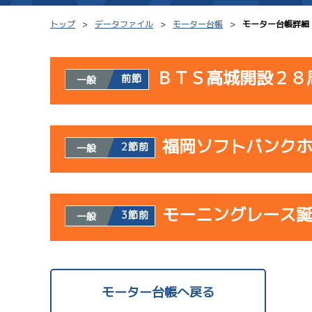
トップ
データファイル
モーター台帳
モーター台帳詳細
ＢＴＳ高城開設２８
前節
一般
シリーズインデックス
モーター台帳
使用者情報
レース結果一覧
ボートデータ
福岡ソフトバンク
開催日
レ
2節前
一般
出走表PDF
出目データ
モーター抽選結果・
水面特性・進入コ
使用者情報
08/02
前検タイムランキング
モーニングレース
開催日
レ
3節前
一般
初日
進入コース別選手成績
スター候補選手
サンラ
使用者情報
07/28
開催日
レ
モーター台帳へ戻る
最終日
サンラ
08/03