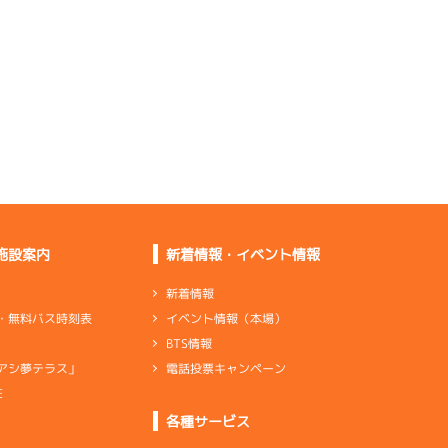
伸びが弱い
足は悪くなさそうだけ
ど、重たい
ンダ
…
シリンダケース
シャフト
…
クランクシャフト
なんとかバランスは取
れてきた
少しずつ前にいるし、
つながり◎
施設案内
新着情報・イベント情報
悪くはないけど面白み
がない足
新着情報
イベント情報（本場）
・無料バス時刻表
下がりはしないが回ら
BTS情報
足は怪しい
電話投票キャンペーン
アシ夢テラス」
E
ンダ
…
シリンダケース
シャフト
…
クランクシャフト
各種サービス