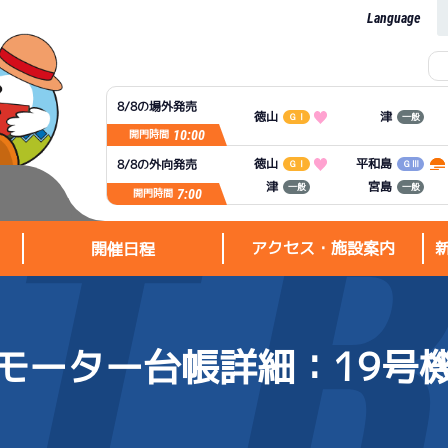
Language
8/8の場外発売
徳山
津
ＧⅠ
一般
10:00
開門時間
平和島
徳山
8/8の外向発売
ＧⅠ
ＧⅢ
宮島
津
一般
一般
7:00
開門時間
アクセス・施設案内
開催日程
モーター台帳詳細
：19号
アクセス・