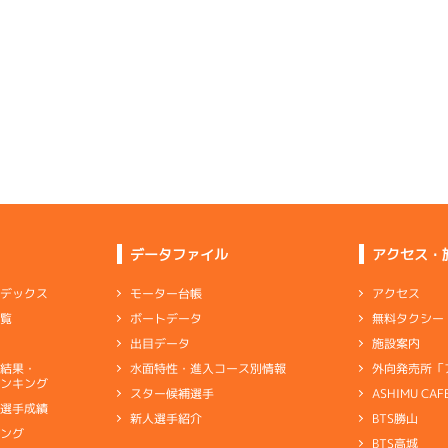
一般
(追い風)
5
.16
２
2m
6.92
5cm
0.0
5R
西
3
.22
４
4m
6.89
1R
北
イズＺ戦
(追い風)
2cm
0.0
選特選
(左横風)
4cm
-0.5
回り足は◎届く感じで、伸びも中堅十分
-
-
-
-
-
4
.20
５
2m
6.83
-
-
ャブ
…
キャブレタ
ピストン
…
ピストン
リング
…
ピストンリング
シリ
4R
東
-
-
-
イズＹ戦
(向い風)
ヤ
…
ギヤケース
キャリボ
…
キャリアボデー
2cm
-0.5
4
.08
１
4m
6.91
4R
南西
-
-
-
-
-
イズＹ戦
(追い風)
-
-
抜 き
4cm
0.0
-
-
-
2
.15
５
3m
6.94
8R
南西
2
.29
４
3m
6.83
1R
東
予選
(追い風)
3cm
0.0
データファイル
アクセス・
イズＶ戦
(向い風)
3cm
-0.5
3
.17
６
4m
6.96
アクセス
モーター台帳
ンデックス
2R
西
6
.26
５
2m
6.84
6R
東
イズＷ戦
(追い風)
無料タクシー
ボートデータ
一覧
4cm
0.0
一般
(向い風)
2cm
-0.5
施設案内
出目データ
5
.07
６
6m
7.01
0R
西
外向発売所「
水面特性・進入コース別情報
選結果・
のみ出走。前検気配は中堅レベル
選特賞
(追い風)
ンキング
6cm
0.0
ASHIMU CAF
スター候補選手
別選手成績
BTS勝山
新人選手紹介
ャブ
…
キャブレタ
ピストン
…
ピストン
リング
…
ピストンリング
シリ
2
.20
２
1m
6.83
キング
5R
北西
ヤ
…
ギヤケース
キャリボ
…
キャリアボデー
BTS高城