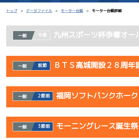
トップ
データファイル
モーター台帳
モーター台帳詳細
九州スポーツ杯争奪オー
今節
一般
シリーズインデックス
モーター台帳
得点率
レース結果一覧
ボートデータ
選手コ
ＢＴＳ高城開設２８周年
前節
一般
出走表PDF
出目データ
企画番
モーター抽選結果・
水面特性・進入コース別
使用者情報
前検タイムランキング
福岡ソフトバンクホーク
開催日
レース
2節前
一般
進入コース別選手成績
スター候補選手
-
使用者情報
08/02
モーニングレース誕生祭
開催日
レース
3節前
一般
初日
7R