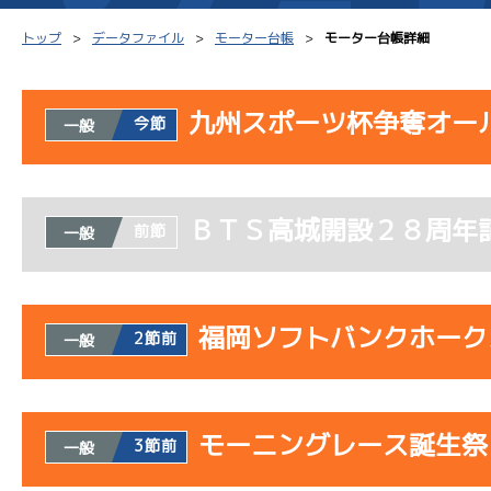
トップ
データファイル
モーター台帳
モーター台帳詳細
九州スポーツ杯争奪オー
今節
一般
シリーズインデックス
モーター台帳
得点率
使用者情報
レース結果一覧
ボートデータ
選手コ
ＢＴＳ高城開設２８周年
開催日
レース
前節
一般
出走表PDF
出目データ
企画番
-
モーター抽選結果・
水面特性・進入コース別
08/10
前検タイムランキング
福岡ソフトバンクホーク
2節前
一般
初日
進入コース別選手成績
スター候補選手
11R
予選特選
使用者情報
モーニングレース誕生祭
開催日
レース
短評
好バランス型
3節前
一般
電気
…
電気一式
キャブ
…
キ