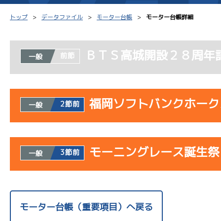
トップ
データファイル
モーター台帳
モーター台帳詳細
ＢＴＳ高城開設２８周年
前節
一般
シリーズインデックス
モーター台帳
得点率
レース結果一覧
ボートデータ
選手コ
福岡ソフトバンクホーク
2節前
一般
出走表PDF
出目データ
企画番
モーター抽選結果・
水面特性・進入コース別
使用者情報
前検タイムランキング
モーニングレース誕生祭
開催日
レース
3節前
一般
進入コース別選手成績
スター候補選手
-
使用者情報
07/23
開催日
レース
モーター台帳（重要項目）へ戻る
初日
9R