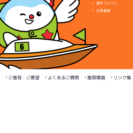
サンライズＷ戦
選手コメント
07/17
5R
企画番組
４日目
サンライズＺ戦
12R
07/27
予選特選
５日目
11R
準優勝戦
5R
サンライズＺ戦
07/18
-
５日目
10R
07/28
準優勝戦
最終日
12R
優勝戦
ご意見・ご要望
よくあるご質問
推奨環境
リンク集
-
07/19
短評
伸びはトップ
最終日
12R
電気
…
電気一式
キャブ
…
キ
優勝戦
ペラ
…
プロペラ
ギヤ
…
ギヤ
短評
出足はそれな
電気
…
電気一式
キャブ
…
キ