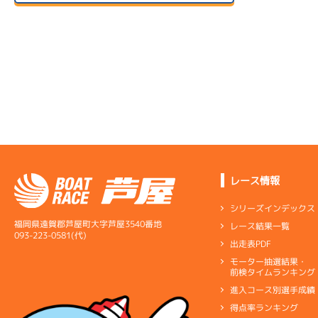
予選特賞
5R
サンライズＺ戦
07/14
5R
初日
サンライズＺ戦
12R
07/24
ドリームレース
２日目
A1
/
4373
12R
若狭 奈美子
予選特選
6R
予選
6.37
全国勝率
07/15
4R
6.30
２日目
A1
/
4512
当地勝率
サンライズＹ戦
10R
高野 哲史
07/25
予選特賞
３日目
Ａ
前節評価
レース情報
8R
6.90
全国勝率
予選
シリーズインデックス
0.00
-
当地勝率
福岡県遠賀郡芦屋町大字芦屋3540番地
レース結果一覧
07/16
093-223-0581(代)
4R
出走表PDF
３日目
Ｃ
前節評価
サンライズＹ戦
9R
07/26
モーター抽選結果・
予選特賞
前検タイムランキング
４日目
12R
進入コース別選手成績
予選特選
得点率ランキング
2R