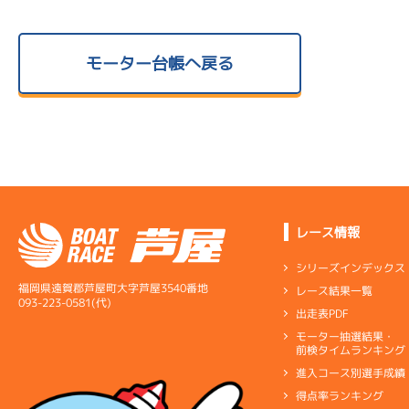
B1
/
5012
5R
ペラ
…
プロペラ
ギヤ
…
ギヤ
サンライズＺ戦
加倉 侑征
使用者情報
07/23
開催日
レース
モーター台帳へ戻る
初日
4.75
全国勝率
-
5.63
当地勝率
8R
予選
07/14
Ｃ
5R
前節評価
初日
サンライズＺ戦
12R
07/24
ドリームレース
２日目
B1
/
4501
10R
樋口 由加里
予選特賞
4R
レース情報
サンライズＹ戦
5.22
全国勝率
07/15
シリーズインデックス
4R
5.33
２日目
A1
/
4704
当地勝率
サンライズＹ戦
福岡県遠賀郡芦屋町大字芦屋3540番地
レース結果一覧
河野 大
07/25
-
093-223-0581(代)
出走表PDF
３日目
Ｃ
前節評価
モーター抽選結果・
6.55
-
全国勝率
前検タイムランキング
2R
6.87
当地勝率
進入コース別選手成績
サンライズＷ戦
07/16
得点率ランキング
2R
３日目