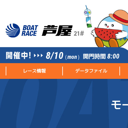
8/10
開門時間
8:00
（mon）
レース情報
データファイル
モ
レース情報
データファイル