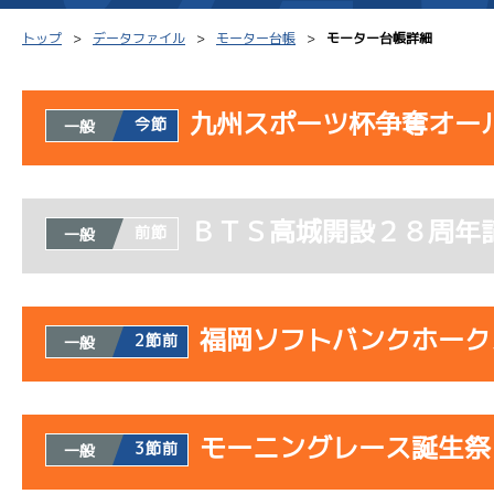
トップ
データファイル
モーター台帳
モーター台帳詳細
九州スポーツ杯争奪オー
今節
一般
シリーズインデックス
モーター台帳
得点率
使用者情報
レース結果一覧
ボートデータ
選手コ
ＢＴＳ高城開設２８周年
開催日
レース
前節
一般
出走表PDF
出目データ
企画番
1R
モーター抽選結果・
サンライズＶ戦
水面特性・進入コース別
08/10
前検タイムランキング
福岡ソフトバンクホーク
2節前
一般
初日
進入コース別選手成績
スター候補選手
6R
予選
使用者情報
モーニングレース誕生祭
開催日
レース
短評
足自体は及第
3節前
一般
電気
…
電気一式
キャブ
…
キ