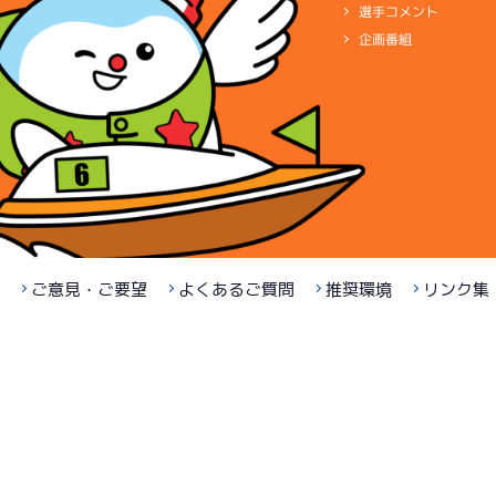
サンライズＷ戦
選手コメント
07/17
6R
企画番組
４日目
一般
7R
07/27
予選
５日目
10R
準優勝戦
5R
サンライズＺ戦
07/18
6R
５日目
一般
07/28
-
最終日
11R
選抜戦
ご意見・ご要望
よくあるご質問
推奨環境
リンク集
4R
サンライズＹ戦
07/19
短評
伸び切れば普
最終日
9R
電気
…
電気一式
キャブ
…
キ
アシ夢特選
ペラ
…
プロペラ
ギヤ
…
ギヤ
短評
伸びは上位に
電気
…
電気一式
キャブ
…
キ