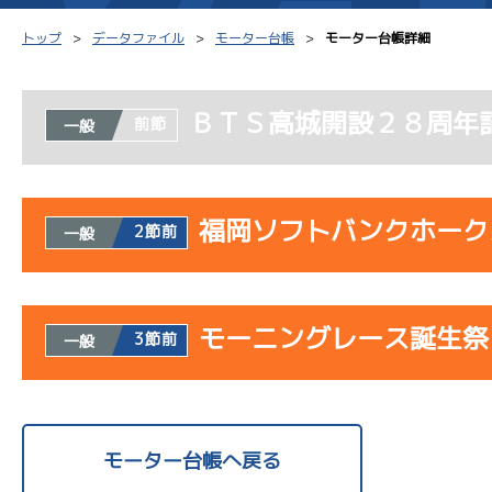
トップ
データファイル
モーター台帳
モーター台帳詳細
ＢＴＳ高城開設２８周年
前節
一般
シリーズインデックス
モーター台帳
得点率
レース結果一覧
ボートデータ
選手コ
福岡ソフトバンクホーク
2節前
一般
出走表PDF
出目データ
企画番
モーター抽選結果・
水面特性・進入コース別
使用者情報
前検タイムランキング
モーニングレース誕生祭
開催日
レース
3節前
一般
進入コース別選手成績
スター候補選手
4R
サンライズＹ戦
使用者情報
07/23
開催日
レース
モーター台帳へ戻る
初日
10R