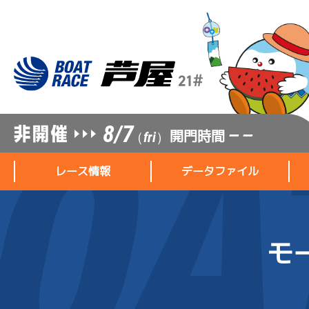
8/7
開門時間
— —
（fri）
レース情報
データファイル
モ
レース情報
データファイル