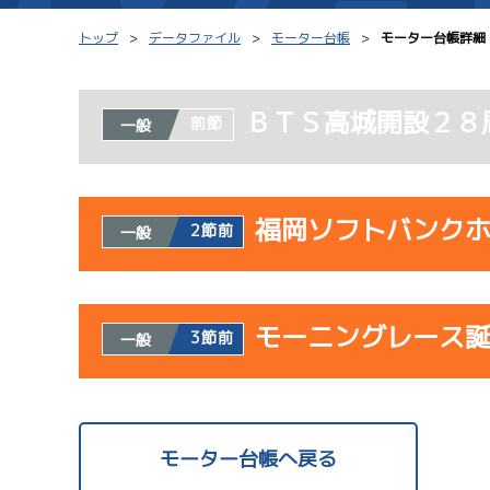
トップ
データファイル
モーター台帳
モーター台帳詳細
ＢＴＳ高城開設２８
前節
一般
シリーズインデックス
モーター台帳
レース結果一覧
ボートデータ
福岡ソフトバンク
2節前
一般
出走表PDF
出目データ
モーター抽選結果・
水面特性・進入コ
使用者情報
前検タイムランキング
モーニングレース
開催日
レ
3節前
一般
進入コース別選手成績
スター候補選手
サンラ
使用者情報
07/23
開催日
レ
モーター台帳へ戻る
初日
1