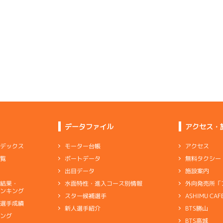
ムレース
(追い風)
1
.19
１
2m
6.87
4cm
0.0
3R
南西
イズＸ戦
(追い風)
逃 げ
2cm
0.0
-
-
-
-
-
-
-
4
.10
２
2m
6.89
-
-
-
8R
北西
予選
(追い風)
2cm
0.0
6
.03
２
3m
6.85
8R
北西
予選
(追い風)
3
.31
４
2m
6.92
3cm
0.0
3R
南西
イズＸ戦
(追い風)
2cm
0.0
5
.09
３
2m
6.97
3R
西
イズＸ戦
(追い風)
6
.11
３
5m
6.97
2cm
0.0
0R
西
選特賞
(追い風)
5cm
0.0
データファイル
アクセス・
-
-
-
-
-
-
-
1
.15
１
5m
7.03
-
-
-
アクセス
モーター台帳
ンデックス
3R
西
イズＸ戦
(追い風)
無料タクシー
ボートデータ
一覧
逃 げ
5cm
0.0
備の効果もなく実力者を苦しめた低調機
施設案内
出目データ
-
-
-
-
-
外向発売所「
水面特性・進入コース別情報
選結果・
-
-
ャブ
…
キャブレタ
ピストン
…
ピストン
リング
…
ピストンリング
シリ
ンキング
-
-
-
ASHIMU CAF
スター候補選手
ヤ
…
ギヤケース
キャリボ
…
キャリアボデー
別選手成績
BTS勝山
新人選手紹介
6
.16
４
1m
6.89
キング
5R
北西
リング
BTS高城