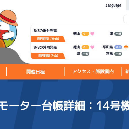
Language
8/8の場外発売
徳山
津
ＧⅠ
一般
10:00
開門時間
平和島
徳山
8/8の外向発売
ＧⅠ
ＧⅢ
宮島
津
一般
一般
7:00
開門時間
アクセス・施設案内
開催日程
モーター台帳詳細
：14号
アクセス・