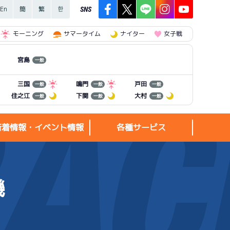
SNS
モーニング
サマータイム
ナイター
女子戦
宮島
一般
三国
鳴門
戸田
一般
一般
一般
住之江
下関
大村
一般
一般
一般
新着情報・イベント情報
各種サービス
機
新着情報・
各種サービス
イベント情報