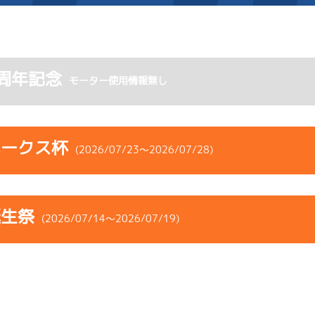
施設案内
周年記念
モーター使用情報無し
得点率ランキング
新人選手紹介
アクセス
選手コメント
無料タクシー・無料バス
ホークス杯
(2026/07/23～2026/07/28)
企画番組
施設案内
コース
ST
着順
風速
展示タイム
ース別情報
外向発売所「アシ夢テラ
誕生祭
ース
風向
(2026/07/14～2026/07/19)
決まり手
波高
チルト
ASHIMU CAFE
4
.17
１
1m
6.85
2R
南
ペラ
イズＷ戦
(右横風)
コース
ST
着順
風速
展示タイム
まくり差し
1cm
0.0
ース
風向
決まり手
波高
チルト
1
.01
Ｆ
4m
6.88
2R
北西