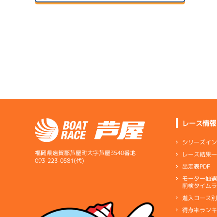
ドリー
サンラ
07/14
初日
07/24
２日目
A1
/
4236
松村 敏
サンラ
7.24
全国勝率
07/15
8.14
２日目
A2
/
4413
当地勝率
サンラ
1
水摩 敦
07/25
予
３日目
Ｄ
前節評価
レース情報
5.89
全国勝率
シリーズイ
4.90
当地勝率
サンラ
福岡県遠賀郡芦屋町大字芦屋3540番地
レース結果
07/16
093-223-0581(代)
短評
本体整
出走表PDF
３日目
Ｃ
前節評価
モーター抽
電気
…
電気一式
キ
前検タイムラ
ペラ
…
プロペラ
ギ
進入コース
得点率ラン