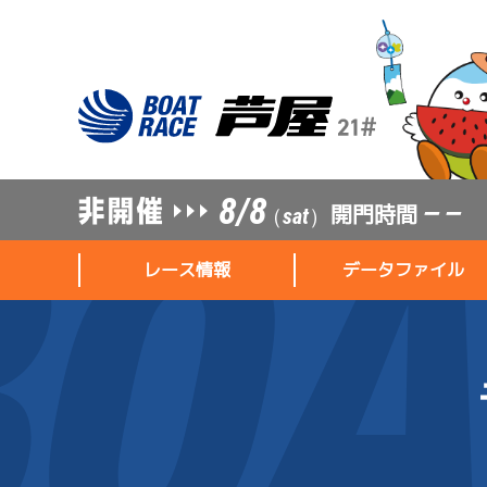
8/8
開門時間
— —
（sat）
レース情報
データファイル
レース情報
データファイル