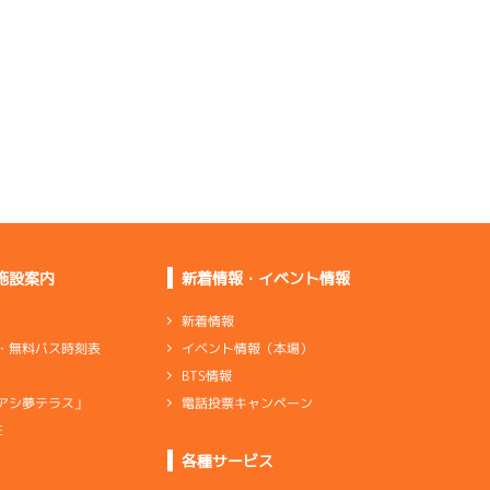
機率より良さそうな感
じがした
タイムが出だしたし普
通ありそう
％以上はあるが大した
足ではない
普通はあるしレースが
できる足
施設案内
新着情報・イベント情報
新着情報
イベント情報（本場）
・無料バス時刻表
すごく乗りづらいし足
BTS情報
も知れている
電話投票キャンペーン
アシ夢テラス」
ンダ
…
シリンダケース
シャフト
…
クランクシャフト
E
各種サービス
×4