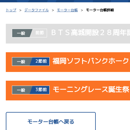
トップ
データファイル
モーター台帳
モーター台帳詳細
ＢＴＳ高城開設２８周年
前節
一般
シリーズインデックス
モーター台帳
得点率
レース結果一覧
ボートデータ
選手コ
福岡ソフトバンクホーク
2節前
一般
出走表PDF
出目データ
企画番
モーター抽選結果・
水面特性・進入コース別
使用者情報
前検タイムランキング
モーニングレース誕生祭
開催日
レース
3節前
一般
進入コース別選手成績
スター候補選手
2R
サンライズＷ戦
使用者情報
07/23
開催日
レース
モーター台帳へ戻る
初日
12R