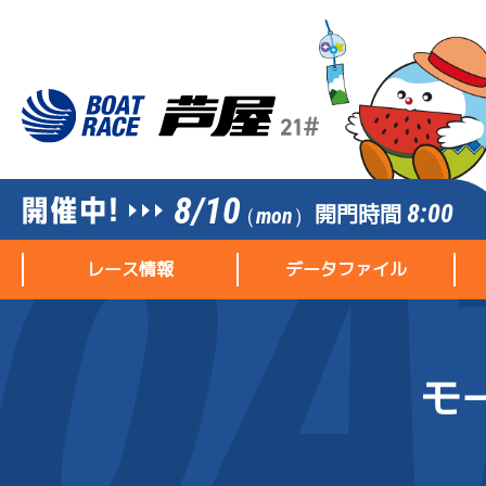
8/10
開門時間
8:00
（mon）
レース情報
データファイル
モ
レース情報
データファイル