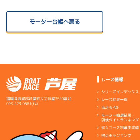
予選特賞
B1
/
5328
ペラ
…
プロペラ
ギヤ
…
ギヤ
井上 慧人
使用者情報
開催日
レース
6R
モーター台帳へ戻る
予選
4.20
全国勝率
08/03
3.18
２日目
B1
/
3353
当地勝率
4R
サンライズＹ戦
前田 光昭
-
07/14
Ｃ
前節評価
初日
2.95
全国勝率
-
1R
5.00
当地勝率
サンライズＶ戦
08/04
３日目
Ｃ
1R
前節評価
レース情報
7R
サンライズＶ戦
一般
07/15
シリーズインデックス
２日目
B1
/
4615
福岡県遠賀郡芦屋町大字芦屋3540番地
レース結果一覧
11R
板倉 敦史
093-223-0581(代)
5R
予選特選
出走表PDF
サンライズＺ戦
08/05
モーター抽選結果・
4.41
全国勝率
前検タイムランキング
最終日
6R
4.26
当地勝率
進入コース別選手成績
予選
-
07/16
得点率ランキング
３日目