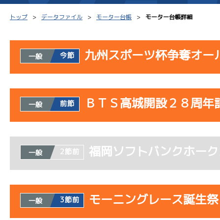
トップ
データファイル
モーター台帳
モーター台帳詳細
九州スポーツ杯争奪オー
今節
一般
シリーズインデックス
モーター台帳
得点率
使用者情報
レース結果一覧
ボートデータ
選手コ
ＢＴＳ高城開設２８周年
開催日
レース
前節
一般
出走表PDF
出目データ
企画番
-
モーター抽選結果・
水面特性・進入コース別
使用者情報
08/10
前検タイムランキング
福岡ソフトバンクホーク
開催日
レース
2節前
一般
初日
進入コース別選手成績
スター候補選手
7R
予選
3R
サンライズＸ戦
08/02
モーニングレース誕生祭
短評
こぢんまりの
3節前
一般
初日
9R
電気
…
電気一式
キャブ
…
キ