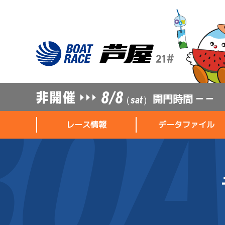
8/8
開門時間
— —
（sat）
レース情報
データファイル
レース情報
データファイル