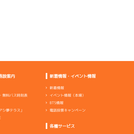
は平凡です
上がりは鈍いが行き出
せば伸びる
ターンの掛かりが合っ
ていなかった
足はいい。細かいロス
をなくしたい
施設案内
新着情報・イベント情報
全体的に上積みができ
ています
新着情報
イベント情報（本場）
・無料バス時刻表
伸びはいいけど出口で
BTS情報
押していない
電話投票キャンペーン
アシ夢テラス」
E
ンダ
…
シリンダケース
シャフト
…
クランクシャフト
各種サービス