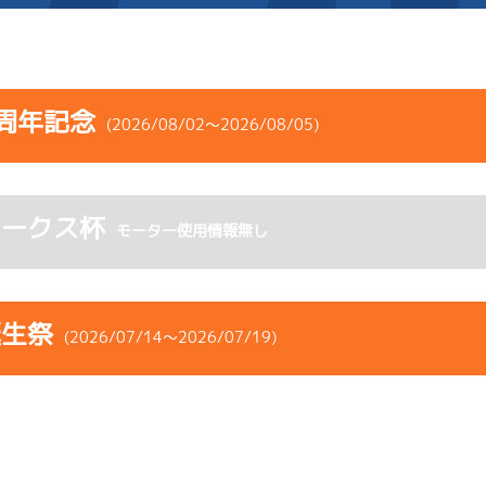
施設案内
周年記念
(2026/08/02～2026/08/05)
得点率ランキング
新人選手紹介
アクセス
コース
ST
着順
風速
展示タイム
選手コメント
無料タクシー・無料バス
ホークス杯
ース
風向
モーター使用情報無し
決まり手
波高
チルト
企画番組
施設案内
-
-
-
-
-
-
-
ース別情報
外向発売所「アシ夢テラ
-
-
-
誕生祭
(2026/07/14～2026/07/19)
6
.14
５
4m
6.90
ASHIMU CAFE
8R
西
予選
(追い風)
4cm
0.0
コース
ST
着順
風速
展示タイム
1
.22
１
1m
6.82
ース
風向
3R
北東
決まり手
波高
チルト
イズＸ戦
(向い風)
逃 げ
1cm
-0.5