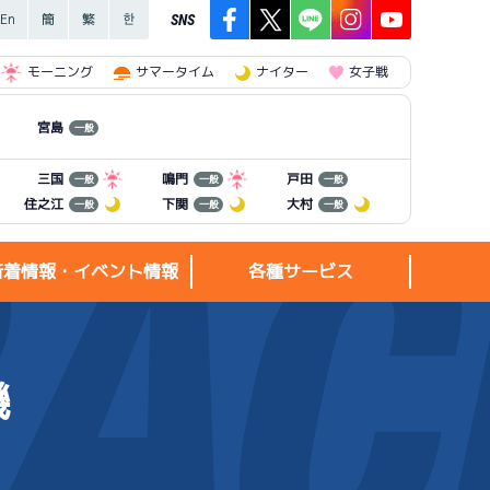
SNS
モーニング
サマータイム
ナイター
女子戦
宮島
一般
三国
鳴門
戸田
一般
一般
一般
住之江
下関
大村
一般
一般
一般
新着情報・イベント情報
各種サービス
機
新着情報・
各種サービス
イベント情報