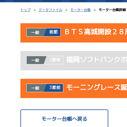
トップ
データファイル
モーター台帳
モーター台帳詳細
ＢＴＳ高城開設２８
前節
一般
シリーズインデックス
モーター台帳
使用者情報
レース結果一覧
ボートデータ
福岡ソフトバンク
開催日
レ
2節前
一般
出走表PDF
出目データ
モーター抽選結果・
水面特性・進入コ
08/02
前検タイムランキング
モーニングレース
3節前
一般
初日
進入コース別選手成績
スター候補選手
使用者情報
開催日
レ
モーター台帳へ戻る
サンラ
08/03