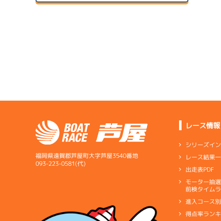
２日目
A2
/
4122
1
サンラ
安東 幸治
予
07/14
初日
5.54
全国勝率
6.19
当地勝率
サンラ
08/04
３日目
Ｂ
前節評価
サンラ
07/15
２日目
B1
/
3551
藤田 美代
レース情報
サンラ
08/05
3.33
全国勝率
最終日
シリーズイ
3.89
当地勝率
サンラ
福岡県遠賀郡芦屋町大字芦屋3540番地
レース結果
アシ
07/16
093-223-0581(代)
出走表PDF
３日目
Ａ
前節評価
モーター抽
短評
伸びは
前検タイムラ
進入コース
電気
…
電気一式
キ
得点率ラン
ペラ
…
プロペラ
ギ