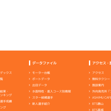
6
.24
５
2m
6.77
3R
南西
4
.14
５
4m
6.88
0R
北
イズＸ戦
(追い風)
2cm
-0.5
選特賞
(左横風)
4cm
-0.5
3
.10
４
4m
6.72
7R
北西
1
.28
１
2m
6.77
3R
東
予選
(追い風)
4cm
0.0
イズＸ戦
(向い風)
逃 げ
2cm
-0.5
2
.14
４
3m
6.89
5R
南西
6
.20
３
4m
6.81
8R
北西
イズＺ戦
(追い風)
3cm
0.0
一般
(追い風)
4cm
0.0
-
-
-
-
-
5
.12
４
1m
6.83
-
-
4R
東
-
-
-
データファイル
アクセス・
イズＹ戦
(向い風)
1cm
0.0
4
.07
３
3m
6.82
アクセス
モーター台帳
ンデックス
1R
南西
2
.12
２
4m
6.78
9R
東
イズＶ戦
(追い風)
無料タクシー
ボートデータ
一覧
3cm
0.0
夢特選
(向い風)
4cm
0.0
施設案内
出目データ
1
.25
１
6m
6.83
8R
西
外向発売所「
水面特性・進入コース別情報
選結果・
抜群級だがターンの乗り心地が日替わり
予選
(追い風)
ンキング
逃 げ
6cm
0.0
ASHIMU CAF
スター候補選手
別選手成績
BTS勝山
新人選手紹介
ャブ
…
キャブレタ
ピストン
…
ピストン
リング
…
ピストンリング
シリ
5
.37
６
1m
6.77
キング
5R
北西
ヤ
…
ギヤケース
キャリボ
…
キャリアボデー
BTS高城