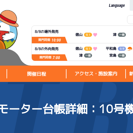
Language
8/8の場外発売
徳山
津
ＧⅠ
一般
10:00
開門時間
平和島
徳山
8/8の外向発売
ＧⅠ
ＧⅢ
宮島
津
一般
一般
7:00
開門時間
アクセス・施設案内
開催日程
モーター台帳詳細
：10号
アクセス・