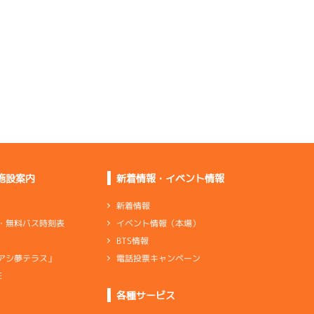
は平凡です
上がりは鈍いが行き出
せば伸びる
ターンの掛かりが合っ
ていなかった
足はいい。細かいロス
をなくしたい
施設案内
新着情報・イベント情報
全体的に上積みができ
ています
新着情報
イベント情報（本場）
・無料バス時刻表
伸びはいいけど出口で
BTS情報
押していない
電話投票キャンペーン
アシ夢テラス」
E
ンダ
…
シリンダケース
シャフト
…
クランクシャフト
各種サービス