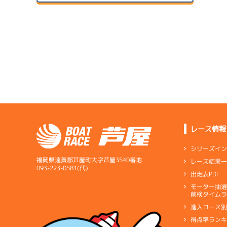
２日目
A2
/
4122
1
サンラ
安東 幸治
予
07/14
初日
5.54
全国勝率
6.19
当地勝率
サンラ
08/04
３日目
Ｂ
前節評価
サンラ
07/15
２日目
B1
/
3551
藤田 美代
レース情報
サンラ
08/05
3.33
全国勝率
最終日
シリーズイ
3.89
当地勝率
サンラ
福岡県遠賀郡芦屋町大字芦屋3540番地
レース結果
アシ
07/16
093-223-0581(代)
出走表PDF
３日目
Ａ
前節評価
モーター抽
短評
伸びは
前検タイムラ
進入コース
電気
…
電気一式
キ
得点率ラン
ペラ
…
プロペラ
ギ