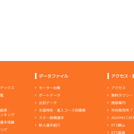
6
.24
５
2m
6.77
3R
南西
4
.14
５
4m
6.88
0R
北
イズＸ戦
(追い風)
2cm
-0.5
選特賞
(左横風)
4cm
-0.5
3
.10
４
4m
6.72
7R
北西
1
.28
１
2m
6.77
3R
東
予選
(追い風)
4cm
0.0
イズＸ戦
(向い風)
逃 げ
2cm
-0.5
2
.14
４
3m
6.89
5R
南西
6
.20
３
4m
6.81
8R
北西
イズＺ戦
(追い風)
3cm
0.0
一般
(追い風)
4cm
0.0
-
-
-
-
-
5
.12
４
1m
6.83
-
-
4R
東
-
-
-
データファイル
アクセス・
イズＹ戦
(向い風)
1cm
0.0
4
.07
３
3m
6.82
アクセス
モーター台帳
ンデックス
1R
南西
2
.12
２
4m
6.78
9R
東
イズＶ戦
(追い風)
無料タクシー
ボートデータ
一覧
3cm
0.0
夢特選
(向い風)
4cm
0.0
施設案内
出目データ
1
.25
１
6m
6.83
8R
西
外向発売所「
水面特性・進入コース別情報
選結果・
抜群級だがターンの乗り心地が日替わり
予選
(追い風)
ンキング
逃 げ
6cm
0.0
ASHIMU CAF
スター候補選手
別選手成績
BTS勝山
新人選手紹介
ャブ
…
キャブレタ
ピストン
…
ピストン
リング
…
ピストンリング
シリ
5
.37
６
1m
6.77
キング
5R
北西
ヤ
…
ギヤケース
キャリボ
…
キャリアボデー
BTS高城