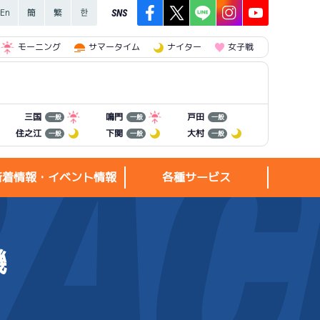
SNS
モーニング
サマータイム
ナイター
女子戦
三国
鳴門
戸田
一般
一般
一般
住之江
下関
大村
一般
一般
一般
新着情報・イベント情報
各種サービス
機
新着情報・
各種サービス
イベント情報