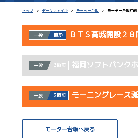
トップ
データファイル
モーター台帳
モーター台帳詳細
ＢＴＳ高城開設２８
前節
一般
シリーズインデックス
モーター台帳
使用者情報
レース結果一覧
ボートデータ
福岡ソフトバンク
開催日
レ
2節前
一般
出走表PDF
出目データ
モーター抽選結果・
水面特性・進入コ
08/02
前検タイムランキング
モーニングレース
3節前
一般
初日
進入コース別選手成績
スター候補選手
使用者情報
開催日
レ
モーター台帳へ戻る
サンラ
08/03