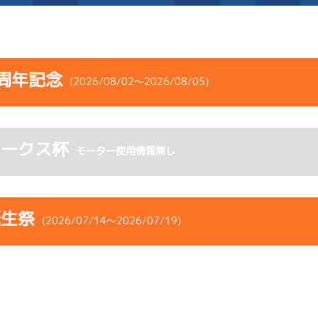
施設案内
周年記念
(2026/08/02～2026/08/05)
得点率ランキング
新人選手紹介
アクセス
コース
ST
着順
風速
展示タイム
選手コメント
無料タクシー・無料バス
ホークス杯
ース
風向
モーター使用情報無し
決まり手
波高
チルト
企画番組
施設案内
-
-
-
-
-
-
-
ース別情報
外向発売所「アシ夢テラ
-
-
-
誕生祭
(2026/07/14～2026/07/19)
6
.14
５
4m
6.90
ASHIMU CAFE
8R
西
予選
(追い風)
4cm
0.0
コース
ST
着順
風速
展示タイム
1
.22
１
1m
6.82
ース
風向
3R
北東
決まり手
波高
チルト
イズＸ戦
(向い風)
逃 げ
1cm
-0.5