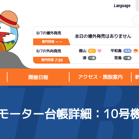
Language
8/7の場外発売
本日の場外発売はありません
— —
開門時間
平和島
徳山
8/7の外向発売
ＧⅠ
ＧⅢ
宮島
津
一般
一般
7:00
開門時間
アクセス・施設案内
開催日程
モーター台帳詳細
：10号
アクセス・