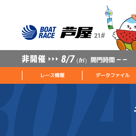
8/7
開門時間
— —
（fri）
レース情報
データファイル
レース情報
データファイル